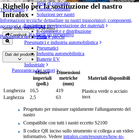
Beni di consumo
Righello per la sostituzione del nastro
Cartone ondulato
Trova nastro
Intralox
Soluzioni per nastri
Informazioni tecniche dettagliate su nastri trasportatori, componenti,
Logistica e movimentazione dei materiali
accessori e altro ancora
Serie 100, 1000
,
+
34
Altro
E-commerce e distribuzione
Richiedi un preventivo
Condividi
Panoramica dei prodotti
Posta e pacchi
Pneumatici e industria automobilistica
Pneumatici
Industria automobilistica
Dati del prodotto
Batterie EV
Industriale
Panoramica dei settori
Misure
Dimensioni
imperiali
metriche
Materiali disponibili
(poll.)
(mm)
Lunghezza
16,5
419
Plastica verde o acciaio
inox
Larghezza
2,5
63
Progettato per misurare rapidamente l'allungamento del
nastro
Compatibile con tutti i nastri eccetto S2100
Il codice QR inciso sullo strumento si collega a un video
informativo. Vedere
intralox.com/resources/how-to-