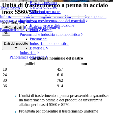
Beni di consumo
Unità di trasferimento a penna in acciaio
Cartone ondulato
Trova nastro
inox S560/570
Soluzioni per nastri
Informazioni tecniche dettagliate su nastri trasportatori, componenti,
Logistica e movimentazione dei materiali
accessori e altro ancora
Serie 560, 570
E-commerce e distribuzione
Richiedi un preventivo
Condividi
Panoramica dei prodotti
Posta e pacchi
Pneumatici e industria automobilistica
Pneumatici
Industria automobilistica
Dati del prodotto
Batterie EV
Industriale
Panoramica dei settori
Larghezza nominale del nastro
pollici
mm
18
457
24
610
30
762
36
914
L'unità di trasferimento a penna preassemblata garantisce
un trasferimento ottimale dei prodotti da un'estremità
all'altra per i nastri S560 e S570.
Progettata per consentire il trasferimento uniforme