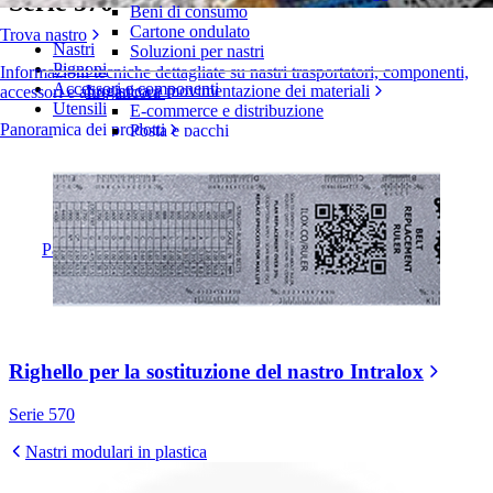
Serie 570
Beni di consumo
Cartone ondulato
Trova nastro
Nastri
Soluzioni per nastri
Pignoni
Informazioni tecniche dettagliate su nastri trasportatori, componenti,
Accessori e componenti
Logistica e movimentazione dei materiali
accessori e altro ancora
Utensili
E-commerce e distribuzione
Panoramica dei prodotti
Posta e pacchi
Pneumatici e industria automobilistica
Pneumatici
Industria automobilistica
Batterie EV
Industriale
Panoramica dei settori
Righello per la sostituzione del nastro Intralox
Serie 570
Nastri modulari in plastica