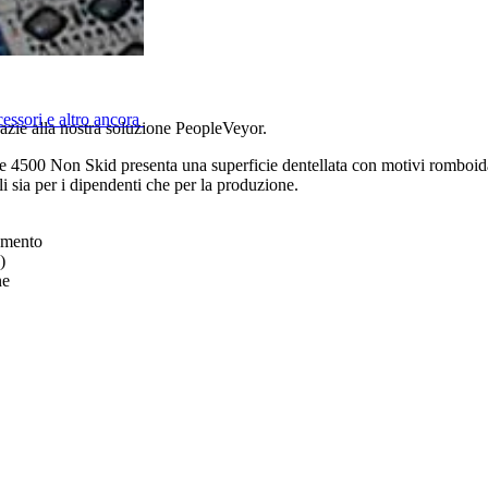
cessori e altro ancora
grazie alla nostra soluzione PeopleVeyor.
Serie 4500 Non Skid presenta una superficie dentellata con motivi romboid
li sia per i dipendenti che per la produzione.
namento
)
ne