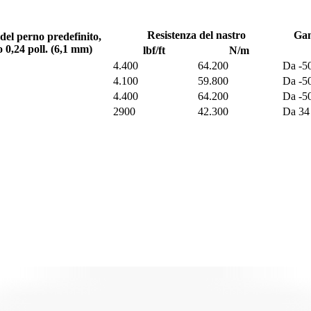
Resistenza del nastro
Gam
del perno predefinito,
 0,24 poll. (6,1 mm)
lbf/ft
N/m
4.400
64.200
Da -5
4.100
59.800
Da -5
4.400
64.200
Da -5
2900
42.300
Da 34