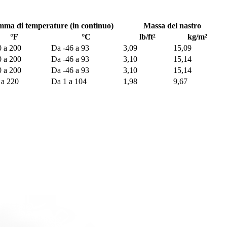
ma di temperature (in continuo)
Massa del nastro
°F
°C
lb/ft²
kg/m²
0 a 200
Da -46 a 93
3,09
15,09
0 a 200
Da -46 a 93
3,10
15,14
0 a 200
Da -46 a 93
3,10
15,14
 a 220
Da 1 a 104
1,98
9,67