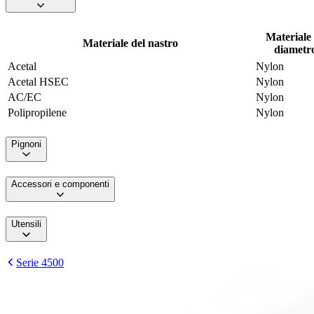
Materiale 
Materiale del nastro
diametro
Acetal
Nylon
Acetal HSEC
Nylon
AC/EC
Nylon
Polipropilene
Nylon
Pignoni
Accessori e componenti
Utensili
Serie 4500