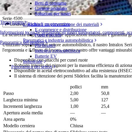
Beni di consumo
Non Skid
Cartone ondulato
Soluzioni per nastri
Serie 4500
Trova nastro
Richiedi un preventivo
Logistica e movimentazione dei materiali
Condividi
E-commerce e distribuzione
Informazioni tecniche dettagliate su nastri trasportatori, componenti, ac
La sicurezza degli operatori nelle applicazioni industriali è garantita 
Posta e pacchi
Pneumatici e industria automobilistica
Panoramica dei prodotti
Utilizzato soprattutto nel settore automobilistico, il nastro Intralox 
Pneumatici
l'ergonomia e il flusso di lavoro, questo nastro offre vantaggi misurabi
Industria automobilistica
Batterie EV
Disponibile con attacchi per cunei ruote
Industriale
Robusto innesto dei pignoni per la massima efficienza di azio
Panoramica dei settori
Disponibile in acetal elettroconduttivo ad alta resistenza (HSEC
Il sistema di ritenzione dei perni Slidelox facilita la manutenzio
pollici
mm
Passo
2,00
50,8
Larghezza minima
5,00
127
Incrementi larghezza
1,00
25,4
Apertura asola media
—
—
Area aperta
0%
Modello cerniera
Chiusa