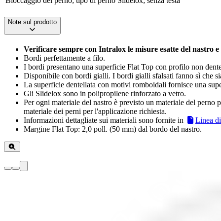
Bloccaggio del perno; tipo di perno
Slidelox; senza testa
Note sul prodotto
Verificare sempre con Intralox le misure esatte del nastro e
Bordi perfettamente a filo.
I bordi presentano una superficie Flat Top con profilo non dente
Disponibile con bordi gialli. I bordi gialli sfalsati fanno sì che
La superficie dentellata con motivi romboidali fornisce una supe
Gli Slidelox sono in polipropilene rinforzato a vetro.
Per ogni materiale del nastro è previsto un materiale del perno pr
materiale dei perni per l'applicazione richiesta.
Informazioni dettagliate sui materiali sono fornite in
Linea di
Margine Flat Top: 2,0 poll. (50 mm) dal bordo del nastro.