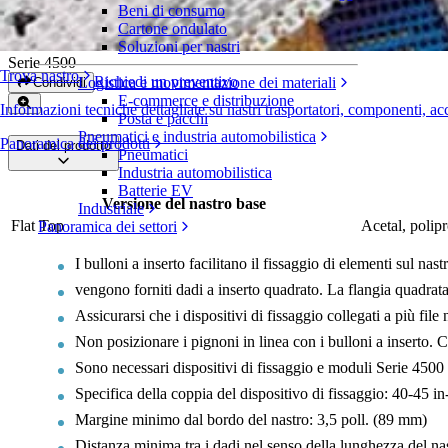
Beni di consumo
Bulloni ad inserto
Cartone ondulato
Soluzioni per nastri
Serie 4500
Trova nastro
Richiedi un preventivo
Logistica e movimentazione dei materiali
Condividi
E-commerce e distribuzione
Informazioni tecniche dettagliate su nastri trasportatori, componenti, ac
Posta e pacchi
Pneumatici e industria automobilistica
Panoramica dei prodotti
Dati del prodotto
Pneumatici
Industria automobilistica
Batterie EV
Versione del nastro base
Industriale
Flat Top
Acetal, polip
Panoramica dei settori
I bulloni a inserto facilitano il fissaggio di elementi sul nast
vengono forniti dadi a inserto quadrato. La flangia quadrata
Assicurarsi che i dispositivi di fissaggio collegati a più fil
Non posizionare i pignoni in linea con i bulloni a inserto. C
Sono necessari dispositivi di fissaggio e moduli Serie 4500 
Specifica della coppia del dispositivo di fissaggio: 40-45 in
Margine minimo dal bordo del nastro: 3,5 poll. (89 mm)
Distanza minima tra i dadi nel senso della lunghezza del na