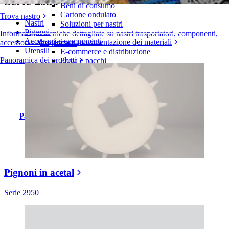
Serie 2950
Beni di consumo
Cartone ondulato
Trova nastro
Nastri
Soluzioni per nastri
Pignoni
Informazioni tecniche dettagliate su nastri trasportatori, componenti,
Accessori e componenti
Logistica e movimentazione dei materiali
accessori e altro ancora
Utensili
E-commerce e distribuzione
Panoramica dei prodotti
Posta e pacchi
Pneumatici e industria automobilistica
Pneumatici
Industria automobilistica
Batterie EV
Industriale
Panoramica dei settori
Pignoni in acetal
Serie 2950