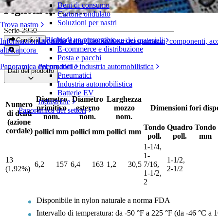
Beni di consumo
Pignoni in nylon
Cartone ondulato
Soluzioni per nastri
Trova nastro
Serie 2950
Richiedi un preventivo
Logistica e movimentazione dei materiali
Condividi
Informazioni tecniche dettagliate su nastri trasportatori, componenti, ac
E-commerce e distribuzione
altro ancora
Posta e pacchi
Panoramica dei prodotti
Pneumatici e industria automobilistica
Dati del prodotto
Pneumatici
Industria automobilistica
Batterie EV
Diametro
Diametro
Larghezza
Industriale
Numero
primitivo
esterno
mozzo
Dimensioni fori dispo
Panoramica dei settori
di denti
nom.
nom.
nom.
(azione
Tondo
Quadro
Tondo
cordale)
pollici
mm
pollici
mm
pollici
mm
poll.
poll.
mm
1-1/4,
1-
13
1-1/2,
6,2
157
6,4
163
1,2
30,5
7/16,
(1,92%)
2-1/2
1-1/2,
2
Disponibile in nylon naturale a norma FDA
Intervallo di temperatura: da -50 °F a 225 °F (da -46 °C a 