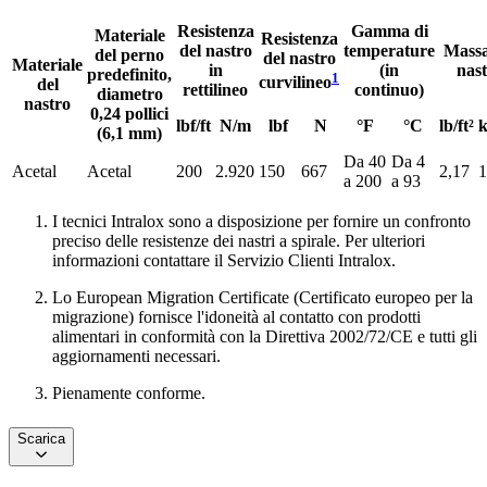
Resistenza
Gamma di
Materiale
Resistenza
del nastro
temperature
Massa
del perno
del nastro
Materiale
in
(in
nas
predefinito,
1
curvilineo
del
rettilineo
continuo)
diametro
nastro
0,24 pollici
lbf/ft
N/m
lbf
N
°F
°C
lb/ft²
k
(6,1 mm)
Da 40
Da 4
Acetal
Acetal
200
2.920
150
667
2,17
1
a 200
a 93
I tecnici Intralox sono a disposizione per fornire un confronto
preciso delle resistenze dei nastri a spirale. Per ulteriori
informazioni contattare il Servizio Clienti Intralox.
Lo European Migration Certificate (Certificato europeo per la
migrazione) fornisce l'idoneità al contatto con prodotti
alimentari in conformità con la Direttiva 2002/72/CE e tutti gli
aggiornamenti necessari.
Pienamente conforme.
Scarica