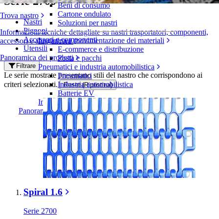
Serie 2700
Beni di consumo
Cartone ondulato
Trova nastro
Nastri
Soluzioni per nastri
Pignoni
Informazioni tecniche dettagliate su nastri trasportatori, componenti,
Accessori e componenti
Logistica e movimentazione dei materiali
accessori e altro ancora
Utensili
E-commerce e distribuzione
Panoramica dei prodotti
Posta e pacchi
Filtrare
Pneumatici e industria automobilistica
Le serie mostrate presentano stili del nastro che corrispondono ai
Pneumatici
criteri selezionati.
Industria automobilistica
Reset (Ripristina)
Batterie EV
Industriale
Panoramica dei settori
Spiral 1.6
Serie 2700