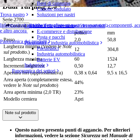
Beni di consumo
Dual Turning 2.0
Cartone ondulato
Trova nastro
Soluzioni per nastri
Serie 2700
Informazioni tecniche dettagliate su nastri trasportatori, componenti, ac
Richiedi un preventivo
Logistica e movimentazione dei materiali
Condividi
e altro ancora
E-commerce e distribuzione
pollici
mm
Posta e pacchi
Passo
2,0
50,8
Panoramica dei prodotti
Pneumatici e industria automobilistica
Larghezza minima (Vedere le
Note
Pneumatici
12
304,8
sul prodotto
.)
Industria automobilistica
Larghezza massima
60
1524
Batterie EV
Industriale
Incrementi larghezza
0,50
12,7
Panoramica dei settori
Apertura fori (approssimativa)
0,38 x 0,64
9,5 x 16,5
Area aperta (completamente estesa,
44%
vedere le
Note sul prodotto
)
Area aperta minima (2,0 TR)
23%
Modello cerniera
Apri
Note sul prodotto
Questo nastro presenta punti di aggancio. Per ulteriori
informazioni, vedere la sezione
Sicurezza
nel
Manuale di