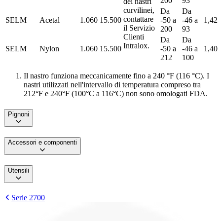
200
93
dei nastri
curvilinei,
Da
Da
contattare
SELM
Acetal
1.060
15.500
-50 a
-46 a
1,42
il Servizio
200
93
Clienti
Da
Da
Intralox.
SELM
Nylon
1.060
15.500
-50 a
-46 a
1,40
212
100
Il nastro funziona meccanicamente fino a 240 °F (116 °C). I
nastri utilizzati nell'intervallo di temperatura compreso tra
212°F e 240°F (100°C a 116°C) non sono omologati FDA.
Pignoni
Accessori e componenti
Utensili
Serie 2700