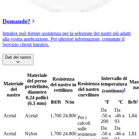
Domande?
Intralox può fornire assistenza per la selezione dei nastri più adatti
alla vostra applicazione. Per ulteriori informazioni, contattate il
Servizio clienti Intralox.
Dati del nastro
Materiale
Intervallo di
Resistenza
del perno
Mass
Materiale
Resistenza
temperatura
del nastro in
predefinito,
na
del
del nastro
1
rettilineo
(continuo)
diametro
nastro
curvilineo
0,24 pollici
lbf/ft
N/m
°F
°C
lb/ft²
(6,1 mm)
Da
Da
Acetal
Acetal
1.700
24.800
-50 a
-46 a
1,84
Per i
200
93
calcoli
Da
Da
sulle
Acetal
Nylon
1.700
24.800
-50 a
-46 a
1,81
resistenze