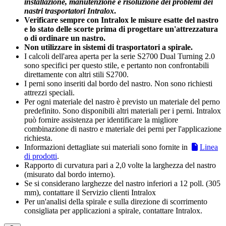
installazione, manutenzione e risoluzione dei problemi dei
nastri trasportatori Intralox
.
Verificare sempre con Intralox le misure esatte del nastro
e lo stato delle scorte prima di progettare un'attrezzatura
o di ordinare un nastro.
Non utilizzare in sistemi di trasportatori a spirale.
I calcoli dell'area aperta per la serie S2700 Dual Turning 2.0
sono specifici per questo stile, e pertanto non confrontabili
direttamente con altri stili S2700.
I perni sono inseriti dal bordo del nastro. Non sono richiesti
attrezzi speciali.
Per ogni materiale del nastro è previsto un materiale del perno
predefinito. Sono disponibili altri materiali per i perni. Intralox
può fornire assistenza per identificare la migliore
combinazione di nastro e materiale dei perni per l'applicazione
richiesta.
Informazioni dettagliate sui materiali sono fornite in
Linea
di prodotti
.
Rapporto di curvatura pari a 2,0 volte la larghezza del nastro
(misurato dal bordo interno).
Se si considerano larghezze del nastro inferiori a 12 poll. (305
mm), contattare il Servizio clienti Intralox
Per un'analisi della spirale e sulla direzione di scorrimento
consigliata per applicazioni a spirale, contattare Intralox.