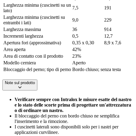
Larghezza minima (cuscinetti su un
7,5
191
lato)
Larghezza minima (cuscinetti su
9,0
229
entrambi i lati)
Larghezza massima
36
914
Incrementi larghezza
0,5
12,7
Apertura fori (approssimativa)
0,35 x 0,30
8,9 x 7,6
Area aperta
42%
Area di contatto con il prodotto
23%
Modello cerniera
Aperto
Bloccaggio del perno; tipo di perno
Bordo chiuso; senza testa
Note sul prodotto
Verificare sempre con Intralox le misure esatte del nastro
e lo stato delle scorte prima di progettare un'attrezzatura
o di ordinare un nastro.
Il bloccaggio del perno con bordo chiuso ne semplifica
l'inserimento e la rimozione.
I cuscinetti laterali sono disponibili solo per i nastri per
applicazioni curvilinee.