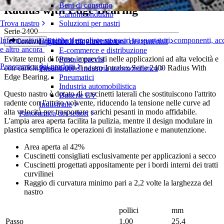
Beni di consumo
Radius with Edge Bearing
Cartone ondulato
Trova nastro
Soluzioni per nastri
Serie 2400
Informazioni tecniche dettagliate su nastri trasportatori, componenti, ac
Richiedi un preventivo
Logistica e movimentazione dei materiali
Condividi
e altro ancora
E-commerce e distribuzione
Evitate tempi di fermo imprevisti nelle applicazioni ad alta velocità e
Posta e pacchi
Panoramica dei prodotti
con carichi pesanti con il nastro Intralox Serie 2400 Radius With
Pneumatici e industria automobilistica
Edge Bearing.
Pneumatici
Industria automobilistica
Questo nastro è dotato di cuscinetti laterali che sostituiscono l'attrito
Batterie EV
radente con l'attrito volvente, riducendo la tensione nelle curve ad
Industriale
alta velocità per trasportare carichi pesanti in modo affidabile.
Panoramica dei settori
L'ampia area aperta facilita la pulizia, mentre il design modulare in
plastica semplifica le operazioni di installazione e manutenzione.
Area aperta al 42%
Cuscinetti consigliati esclusivamente per applicazioni a secco
Cuscinetti progettati appositamente per i bordi interni dei tratti
curvilinei
Raggio di curvatura minimo pari a 2,2 volte la larghezza del
nastro
pollici
mm
Passo
1,00
25,4