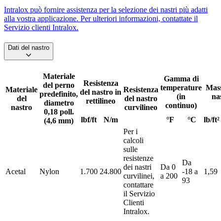
Intralox può fornire assistenza per la selezione dei nastri più adatti
alla vostra applicazione. Per ulteriori informazioni, contattate il
Servizio clienti Intralox.
Dati del nastro
Materiale
Gamma di
Resistenza
del perno
temperature
Mass
Materiale
Resistenza
del nastro in
predefinito,
(in
na
del
del nastro
rettilineo
diametro
continuo)
nastro
curvilineo
0,18 poll.
lbf/ft
N/m
°F
°C
lb/ft²
(4,6 mm)
Per i
calcoli
sulle
resistenze
Da
dei nastri
Da 0
Acetal
Nylon
1.700
24.800
-18 a
1,59
curvilinei,
a 200
93
contattare
il Servizio
Clienti
Intralox.