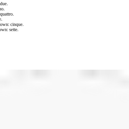
 due.
no.
quattro.
e.
down: cinque.
own: sette.