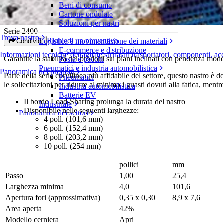
Beni di consumo
Radius Friction Top Mold to Width with
Cartone ondulato
Soluzioni per nastri
Serie 2400
Trova nastro
Richiedi un preventivo
Logistica e movimentazione dei materiali
Condividi
E-commerce e distribuzione
Informazioni tecniche dettagliate su nastri trasportatori, componenti, ac
Garantite la stabilità dei prodotti sui piani inclinati con pendenza mo
Posta e pacchi
Pneumatici e industria automobilistica
Panoramica dei prodotti
Parte della serie curvilinea più affidabile del settore, questo nastro è
Pneumatici
le sollecitazioni per ridurre al minimo i guasti dovuti alla fatica, mentr
Industria automobilistica
Batterie EV
Il bordo Load-Sharing prolunga la durata del nastro
Industriale
Disponibile nelle seguenti larghezze:
Panoramica dei settori
4 poll. (101,6 mm)
6 poll. (152,4 mm)
8 poll. (203,2 mm)
10 poll. (254 mm)
pollici
mm
Passo
1,00
25,4
Larghezza minima
4,0
101,6
Apertura fori (approssimativa)
0,35 x 0,30
8,9 x 7,6
Area aperta
42%
Modello cerniera
Apri