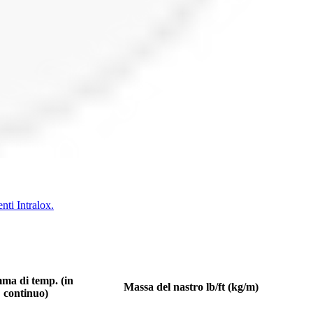
enti Intralox.
a di temp. (in
Massa del nastro lb/ft (kg/m)
continuo)