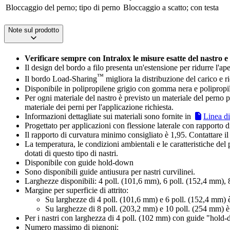
Bloccaggio del perno; tipo di perno
Bloccaggio a scatto; con testa
Note sul prodotto
Verificare sempre con Intralox le misure esatte del nastro e
Il design del bordo a filo presenta un'estensione per ridurre l'ape
™
Il bordo Load-Sharing
migliora la distribuzione del carico e r
Disponibile in polipropilene grigio con gomma nera e polipro
Per ogni materiale del nastro è previsto un materiale del perno pr
materiale dei perni per l'applicazione richiesta.
Informazioni dettagliate sui materiali sono fornite in
Linea di
Progettato per applicazioni con flessione laterale con rapporto di
Il rapporto di curvatura minimo consigliato è 1,95. Contattare il
La temperatura, le condizioni ambientali e le caratteristiche del
dotati di questo tipo di nastri.
Disponibile con guide hold-down
Sono disponibili guide antiusura per nastri curvilinei.
Larghezze disponibili: 4 poll. (101,6 mm), 6 poll. (152,4 mm), 
Margine per superficie di attrito:
Su larghezze di 4 poll. (101,6 mm) e 6 poll. (152,4 mm) 
Su larghezze di 8 poll. (203,2 mm) e 10 poll. (254 mm) è
Per i nastri con larghezza di 4 poll. (102 mm) con guide "hold-d
Numero massimo di pignoni: