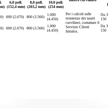
l.
6,0 poll.
8,0 poll.
10,0 poll.
mm)
(152,4 mm)
(203,2 mm)
(254 mm)
Per i calcoli sulle
1.000
Da 3
80)
600 (2.670)
800 (3.560)
resistenze dei nastri
(4.450)
150
curvilinei, contattare il
1.000
Da 3
Servizio Clienti
80)
600 (2.670)
800 (3.560)
(4.450)
150
Intralox.