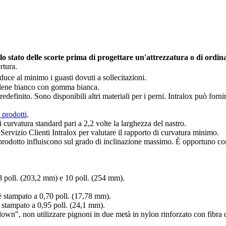
 lo stato delle scorte prima di progettare un'attrezzatura o di ordin
rtura.
iduce al minimo i guasti dovuti a sollecitazioni.
pilene bianco con gomma bianca.
edefinito. Sono disponibili altri materiali per i perni. Intralox può forn
 prodotti
.
 curvatura standard pari a 2,2 volte la larghezza del nastro.
 Servizio Clienti Intralox per valutare il rapporto di curvatura minimo.
 prodotto influiscono sul grado di inclinazione massimo. È opportuno consi
8 poll. (203,2 mm) e 10 poll. (254 mm).
è stampato a 0,70 poll. (17,78 mm).
 stampato a 0,95 poll. (24,1 mm).
own", non utilizzare pignoni in due metà in nylon rinforzato con fibra d