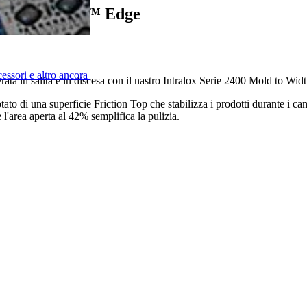
 Load-Sharing™ Edge
cessori e altro ancora
derata in salita e in discesa con il nastro Intralox Serie 2400 Mold to 
 dotato di una superficie Friction Top che stabilizza i prodotti durante i
e l'area aperta al 42% semplifica la pulizia.