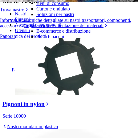
Serie 10000
Beni di consumo
Cartone ondulato
Trova nastro
Nastri
Soluzioni per nastri
Pignoni
Informazioni tecniche dettagliate su nastri trasportatori, componenti,
Accessori e componenti
Logistica e movimentazione dei materiali
accessori e altro ancora
Utensili
E-commerce e distribuzione
Panoramica dei prodotti
Posta e pacchi
Pneumatici e industria automobilistica
Pneumatici
Industria automobilistica
Batterie EV
Industriale
Panoramica dei settori
Pignoni in nylon
Serie 10000
Nastri modulari in plastica