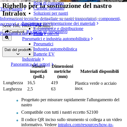
Beni di consumo
Righello per la sostituzione del nastro
Cartone ondulato
Trova nastro
Intralox
Soluzioni per nastri
Informazioni tecniche dettagliate su nastri trasportatori, componenti,
Logistica e movimentazione dei materiali
accessori e altro ancora
Serie 100, 1000
,
+
34
Altro
E-commerce e distribuzione
Richiedi un preventivo
Condividi
Panoramica dei prodotti
Posta e pacchi
Pneumatici e industria automobilistica
Pneumatici
Industria automobilistica
Dati del prodotto
Batterie EV
Industriale
Panoramica dei settori
Misure
Dimensioni
imperiali
metriche
Materiali disponibili
(poll.)
(mm)
Lunghezza
16,5
419
Plastica verde o acciaio
inox
Larghezza
2,5
63
Progettato per misurare rapidamente l'allungamento del
nastro
Compatibile con tutti i nastri eccetto S2100
Il codice QR inciso sullo strumento si collega a un video
informativo. Vedere
intralox.com/resources/how-to-