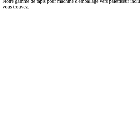
Notre gamme de tapis pour machine d'emballage vers palettiseur inclut t
vous trouvez.