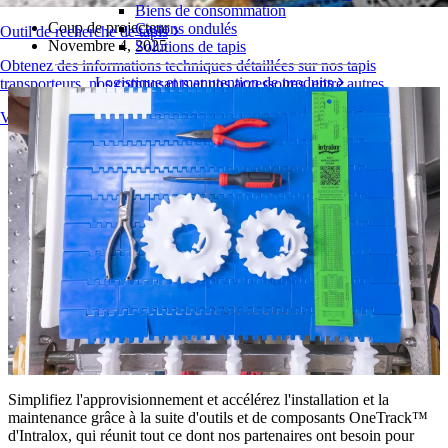
Biens de consommation
Coup de projecteur
Cartons ondulés
Outil de recherche de tapis
Novembre 4, 2025
Solutions de tapis
Obtenez des informations techniques détaillées sur nos tapis
Logistique et manutention de produits
transporteurs, nos composants et nos accessoires, entre autres
E-commerce et distribution
Vue d'ensemble des produits
Colis et courrier
Automobile et pneus
Pneu
Automobile
Batteries de véhicules électriques
Industriel
Présentation des industries
Simplifiez l'approvisionnement et accélérez l'installation et la
maintenance grâce à la suite d'outils et de composants OneTrack™
d'Intralox, qui réunit tout ce dont nos partenaires ont besoin pour