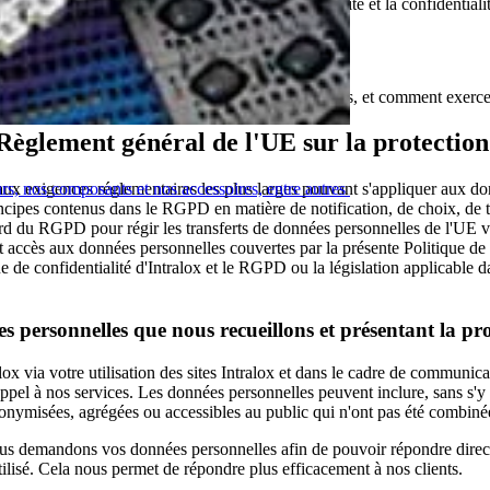
onfiance. Nous nous engageons à garantir la sécurité et la confidentiali
ns, partageons et utilisons vos données personnelles, et comment exercer
 Règlement général de l'UE sur la protecti
urs, nos composants et nos accessoires, entre autres
ux exigences réglementaires les plus larges pouvant s'appliquer aux donn
ncipes contenus dans le RGPD en matière de notification, de choix, de tra
dard du RGPD pour régir les transferts de données personnelles de l'UE v
t accès aux données personnelles couvertes par la présente Politique de 
ue de confidentialité d'Intralox et le RGPD ou la législation applicable dan
es personnelles que nous recueillons et présentant la pr
alox via votre utilisation des sites Intralox et dans le cadre de communi
ppel à nos services. Les données personnelles peuvent inclure, sans s'y lim
nymisées, agrégées ou accessibles au public qui n'ont pas été combiné
 vous demandons vos données personnelles afin de pouvoir répondre dire
tilisé. Cela nous permet de répondre plus efficacement à nos clients.