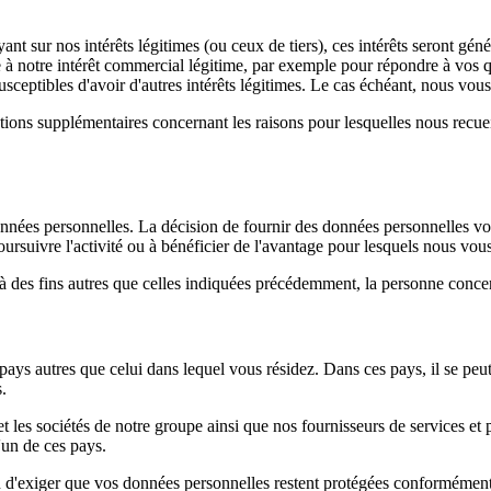
t sur nos intérêts légitimes (ou ceux de tiers), ces intérêts seront géné
à notre intérêt commercial légitime, par exemple pour répondre à vos qu
usceptibles d'avoir d'autres intérêts légitimes. Le cas échéant, nous vo
tions supplémentaires concernant les raisons pour lesquelles nous recuei
s données personnelles. La décision de fournir des données personnelles v
oursuivre l'activité ou à bénéficier de l'avantage pour lesquels nous v
 des fins autres que celles indiquées précédemment, la personne concerné
ays autres que celui dans lequel vous résidez. Dans ces pays, il se peut 
.
et les sociétés de notre groupe ainsi que nos fournisseurs de services et 
'un de ces pays.
 d'exiger que vos données personnelles restent protégées conformément à