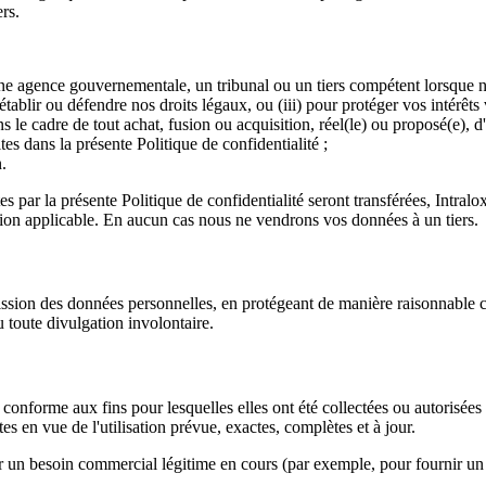
rs.
ne agence gouvernementale, un tribunal ou un tiers compétent lorsque no
 établir ou défendre nos droits légaux, ou (iii) pour protéger vos intérêt
ns le cadre de tout achat, fusion ou acquisition, réel(le) ou proposé(e), d
es dans la présente Politique de confidentialité ;
.
s par la présente Politique de confidentialité seront transférées, Intral
ation applicable. En aucun cas nous ne vendrons vos données à un tiers.
ission des données personnelles, en protégeant de manière raisonnable ce
u toute divulgation involontaire.
 conforme aux fins pour lesquelles elles ont été collectées ou autorisée
s en vue de l'utilisation prévue, exactes, complètes et à jour.
par un besoin commercial légitime en cours (par exemple, pour fournir