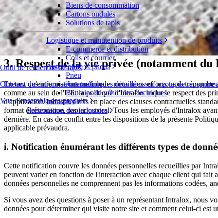
Nous prenons votre vie privée au sérieux et ne trahirons jamais votre c
Biens de consommation
Cartons ondulés
2. Champ d'application
Solutions de tapis
Logistique et manutention de produits
La présente Politique de confidentialité décrit comment nous recueillo
E-commerce et distribution
Colis et courrier
3. Respect de la vie privée (notamment du
Automobile et pneus
Outil de recherche de tapis
Pneu
Obtenez des informations techniques détaillées sur nos tapis transporte
Automobile
En tant qu'entreprise internationale, nous nous efforçons de répondre a
Batteries de véhicules électriques
comme au sein de l'UE, la politique d'Intralox inclut le respect des pri
Vue d'ensemble des produits
Industriel
d'application. Intralox a mis en place des clauses contractuelles stan
Présentation des industries
format électronique, papier ou oral. Tous les employés d'Intralox ayan
dernière. En cas de conflit entre les dispositions de la présente Politiq
applicable prévaudra.
i. Notification énumérant les différents types de donné
Cette notification couvre les données personnelles recueillies par Intr
peuvent varier en fonction de l'interaction avec chaque client qui fait a
données personnelles ne comprennent pas les informations codées, ano
Si vous avez des questions à poser à un représentant Intralox, nous
données pour déterminer qui visite notre site et comment celui-ci est u