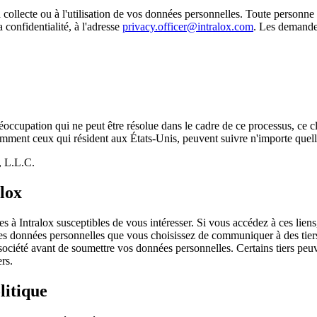
à la collecte ou à l'utilisation de vos données personnelles. Toute personn
 confidentialité, à l'adresse
privacy.officer@intralox.com
. Les demandes
ccupation qui ne peut être résolue dans le cadre de ce processus, ce cli
mment ceux qui résident aux États-Unis, peuvent suivre n'importe quelle 
, L.L.C.
alox
s à Intralox susceptibles de vous intéresser. Si vous accédez à ces liens,
es données personnelles que vous choisissez de communiquer à des tiers n
société avant de soumettre vos données personnelles. Certains tiers peuv
ers.
litique