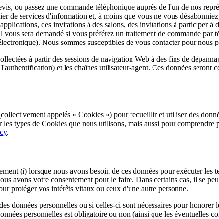
evis, ou passez une commande téléphonique auprès de l'un de nos repré
er de services d'information et, à moins que vous ne vous désabonniez
 applications, des invitations à des salons, des invitations à participer à
il vous sera demandé si vous préférez un traitement de commande par tél
 électronique). Nous sommes susceptibles de vous contacter pour nous p
llectées à partir des sessions de navigation Web à des fins de dépannage
pour l'authentification) et les chaînes utilisateur-agent. Ces données ser
 (collectivement appelés « Cookies ») pour recueillir et utiliser des do
sur les types de Cookies que nous utilisons, mais aussi pour comprendre p
icy
.
ent (i) lorsque nous avons besoin de ces données pour exécuter les term
que nous avons votre consentement pour le faire. Dans certains cas, il se 
ur protéger vos intérêts vitaux ou ceux d'une autre personne.
es données personnelles ou si celles-ci sont nécessaires pour honorer 
onnées personnelles est obligatoire ou non (ainsi que les éventuelles 