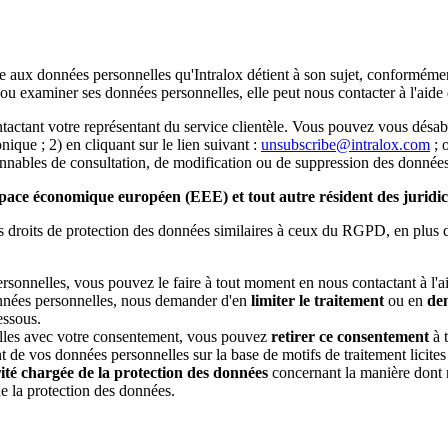
e aux données personnelles qu'Intralox détient à son sujet, conforméme
r ou examiner ses données personnelles, elle peut nous contacter à l'aide
tactant votre représentant du service clientèle. Vous pouvez vous dés
onique ; 2) en cliquant sur le lien suivant :
unsubscribe@intralox.com
; 
onnables de consultation, de modification ou de suppression des données
space économique européen (EEE) et tout autre résident des juridict
des droits de protection des données similaires à ceux du RGPD, en plus d
sonnelles, vous pouvez le faire à tout moment en nous contactant à l'a
nées personnelles, nous demander d'en
limiter le traitement
ou en
dem
essous.
elles avec votre consentement, vous pouvez
retirer ce consentement
à t
ement de vos données personnelles sur la base de motifs de traitement licit
ité chargée de la protection des données
concernant la manière dont n
de la protection des données.