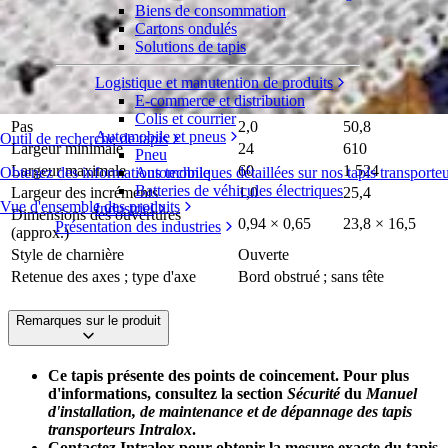
Biens de consommation
Spirale Rounded Friction Top
Cartons ondulés
Solutions de tapis
Série 2600
Demande de devis
Logistique et manutention de produits
Répartition
E-commerce et distribution
pouce(s)
mm
Colis et courrier
Pas
2,0
50,8
Automobile et pneus
Outil de recherche de tapis
Largeur minimale
24
610
Pneu
Largeur maximale
60
1 524
Obtenez des informations techniques détaillées sur nos tapis transporte
Automobile
Batteries de véhicules électriques
Largeur des incréments
1,0
25,4
Vue d'ensemble des produits
Industriel
Dimensions des ouvertures
0,94 × 0,65
23,8 × 16,5
Présentation des industries
(approx.)
Style de charnière
Ouverte
Retenue des axes ; type d'axe
Bord obstrué ; sans tête
Remarques sur le produit
Ce tapis présente des points de coincement. Pour plus
d'informations, consultez la section
Sécurité
du
Manuel
d'installation, de maintenance et de dépannage des tapis
transporteurs Intralox
.
Contactez Intralox pour obtenir la mesure exacte du tapis