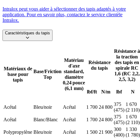
Intralox peut vous aider à sélectionner des tapis adaptés à votre
application. Pour en savoir plus, contactez le service clientèle
Intralox.
Caractéristiques du tapis
Résistance à
la traction
Matériau
Résistance
des tapis en
d'axe
du tapis
spirale RC
Matériaux de
Base/Friction
standard,
1,6 (RC 2,2,
base pour
Top
diamètre
2,5, 3,2)
tapis
0,24 pouce
(6,1 mm)
lbf/ft
N/m
lbf
N
375
1 670
Acétal
Bleu/noir
Acétal
1 700
24 800
(475)
(2 110)
375
1 670
Acétal
Blanc/Blanc
Acétal
1 700
24 800
(475)
(2 110)
300
1 330
Polypropylène
Bleu/noir
Acétal
1 500
21 900
(400)
(1 780)