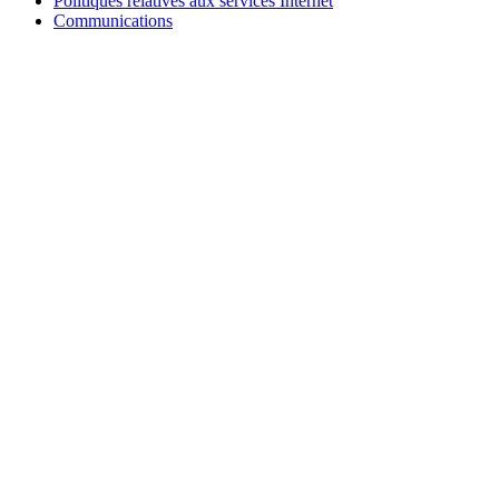
Politiques relatives aux services Internet
Communications