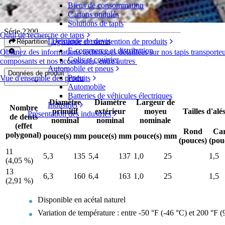
Biens de consommation
Pignons en acétal EZ Clean™
Cartons ondulés
Solutions de tapis
Série 2200
Outil de recherche de tapis
Demande de devis
Logistique et manutention de produits
Répartition
E-commerce et distribution
Obtenez des informations techniques détaillées sur nos tapis transporteu
Colis et courrier
composants et nos accessoires, entre autres
Automobile et pneus
Données de produit
Pneu
Vue d'ensemble des produits
Automobile
Batteries de véhicules électriques
Diamètre
Diamètre
Largeur de
Industriel
Nombre
primitif
extérieur
moyeu
Tailles d'alé
Présentation des industries
de dents
nominal
nominal
nominale
(effet
Rond
Ca
polygonal)
pouce(s)
mm
pouce(s)
mm
pouce(s)
mm
(pouces)
(pou
11
5,3
135
5,4
137
1,0
25
1,5
(4,05 %)
13
6,3
160
6,4
163
1,0
25
1,5
(2,91 %)
Disponible en acétal naturel
Variation de température : entre -50 °F (-46 °C) et 200 °F (