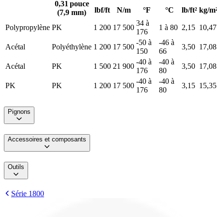
0,31 pouce
lbf/ft
N/m
°F
°C
lb/ft²
kg/m
(7,9 mm)
34 à
Polypropylène
PK
1 200
17 500
1 à 80
2,15
10,47
176
-50 à
-46 à
Acétal
Polyéthylène
1 200
17 500
3,50
17,08
150
66
-40 à
-40 à
Acétal
PK
1 500
21 900
3,50
17,08
176
80
-40 à
-40 à
PK
PK
1 200
17 500
3,15
15,35
176
80
Pignons
Accessoires et composants
Outils
Série 1800