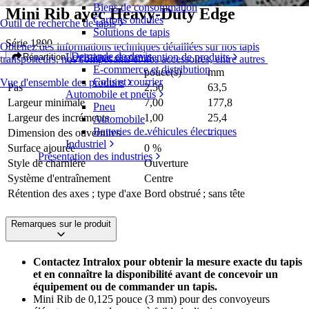
Biens de consommation
Mini Rib avec Heavy-Duty Edge
Cartons ondulés
Outil de recherche de tapis
Solutions de tapis
Série 1800
Obtenez des informations techniques détaillées sur nos tapis
Demande de devis
Logistique et manutention de produits
Répartition
transporteurs, nos composants et nos accessoires, entre autres
E-commerce et distribution
pouce(s)
mm
Colis et courrier
Vue d'ensemble des produits
Pas
2,50
63,5
Automobile et pneus
Largeur minimale
7,00
177,8
Pneu
Largeur des incréments
1,00
25,4
Automobile
Batteries de véhicules électriques
Dimension des ouvertures
-
-
Industriel
Surface ajourée
0 %
Présentation des industries
Style de charnière
Ouverture
Système d'entraînement
Centre
Rétention des axes ; type d'axe
Bord obstrué ; sans tête
Remarques sur le produit
Contactez Intralox pour obtenir la mesure exacte du tapis
et en connaître la disponibilité avant de concevoir un
équipement ou de commander un tapis.
Mini Rib de 0,125 pouce (3 mm) pour des convoyeurs