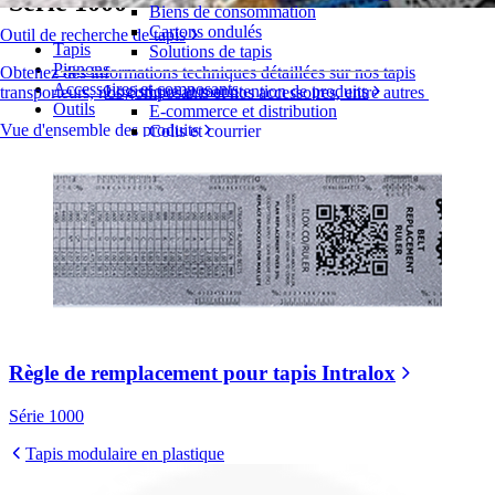
Série 1000
Biens de consommation
Cartons ondulés
Outil de recherche de tapis
Tapis
Solutions de tapis
Pignons
Obtenez des informations techniques détaillées sur nos tapis
Accessoires et composants
Logistique et manutention de produits
transporteurs, nos composants et nos accessoires, entre autres
Outils
E-commerce et distribution
Vue d'ensemble des produits
Colis et courrier
Automobile et pneus
Pneu
Automobile
Batteries de véhicules électriques
Industriel
Présentation des industries
Règle de remplacement pour tapis Intralox
Série 1000
Tapis modulaire en plastique