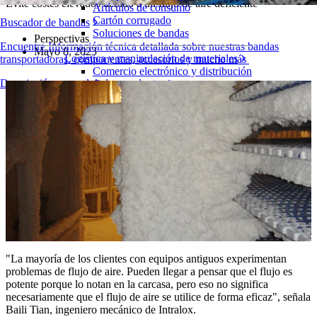
Evite costes elevados debido a un flujo de aire deficiente
Artículos de consumo
Cartón corrugado
Buscador de bandas
Soluciones de bandas
Perspectivas
Encuentre Información técnica detallada sobre nuestras bandas
Mayo 8, 2023
Logística y manipulación de materiales
transportadoras, componentes, accesorios y mucho más
Comercio electrónico y distribución
Descripción general de los productos
Cartas y paquetes
Neumáticos y Automoción
Neumáticos
Transporte
Baterías de VE
Industrial
Visión general de las industrias
"La mayoría de los clientes con equipos antiguos experimentan
problemas de flujo de aire. Pueden llegar a pensar que el flujo es
potente porque lo notan en la carcasa, pero eso no significa
necesariamente que el flujo de aire se utilice de forma eficaz", señala
Baili Tian, ingeniero mecánico de Intralox.