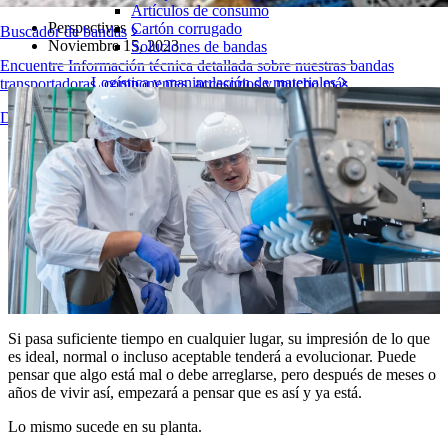
Artículos de consumo
Perspectivas
Cartón corrugado
Buscador de bandas
Noviembre 15, 2023
Soluciones de bandas
Encuentre Información técnica detallada sobre nuestras bandas
Logística y manipulación de materiales
transportadoras, componentes, accesorios y mucho más
Comercio electrónico y distribución
Descripción general de los productos
Cartas y paquetes
Neumáticos y Automoción
Neumáticos
Transporte
Baterías de VE
Industrial
Visión general de las industrias
Si pasa suficiente tiempo en cualquier lugar, su impresión de lo que
es ideal, normal o incluso aceptable tenderá a evolucionar. Puede
pensar que algo está mal o debe arreglarse, pero después de meses o
años de vivir así, empezará a pensar que es así y ya está.
Lo mismo sucede en su planta.