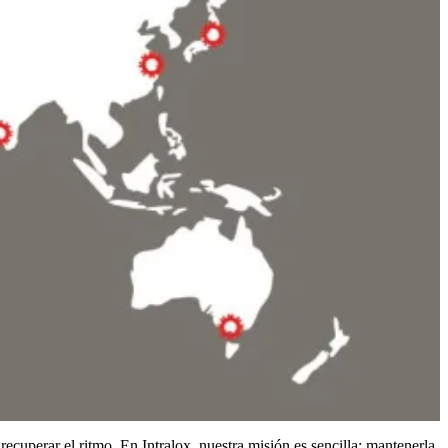
recuperar el ritmo. En Intralox, nuestra misión es sencilla: mantenerla