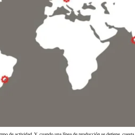
empo de actividad. Y, cuando una línea de producción se detiene, cuesta 