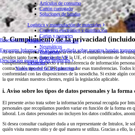
Nos tomamos en serio la privacidad de sus datos y deseamos mantener s
Artículos de consumo
Cartón corrugado
2. Alcance
Soluciones de bandas
Logística y manipulación de materiales
Esta política de privacidad explica cómo recopilamos, compartimos y 
Comercio electrónico y distribución
Cartas y paquetes
3. Cumplimiento de la privacidad (inclui
Buscador de bandas
Neumáticos y Automoción
Neumáticos
Encuentre Información técnica detallada sobre nuestras bandas transp
Transporte
Al ser una empresa con presencia en todo el mundo, tratamos de cumpli
Baterías de VE
residen tanto fuera como dentro de la UE, el cumplimiento de Intralox 
Descripción general de los productos
Industrial
cumplimiento. Con respecto a la transferencia de información personal
Visión general de las industrias
contractuales tipo del GDPR para regular esas transferencias. Todos lo
conformidad con las disposiciones de la susodicha. Si existe algún conf
la que residan nuestros clientes, regirá la legislación aplicable.
i. Aviso sobre los tipos de datos personales y la forma
El presente aviso trata sobre la información personal recogida por Int
personales que recopilamos pueden variar en función de la forma en que 
laboral. Los datos personales no incluyen los datos codificados, ano
Si desea consultar cualquier duda a un representante de Intralox, le 
quién visita nuestro sitio y de qué manera se utiliza. Gracias a ello, 