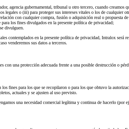
ador, agencia gubernamental, tribunal u otro tercero, cuando creamos qu
os legales o (iii) para proteger sus intereses vitales o los de cualquier ot
 relación con cualquier compra, fusión o adquisición real o propuesta d
para los fines divulgados en la presente política de privacidad;
 se divulguen.
sonales contemplados en la presente política de privacidad, Intralox será
 caso venderemos sus datos a terceros.
ales con una protección adecuada frente a una posible destrucción o pér
 los fines para los que se recopilaron o para los que obtuvo la autorizac
etos, actuales y se ajusten al uso previsto.
gamos una necesidad comercial legítima y continua de hacerlo (por ejem