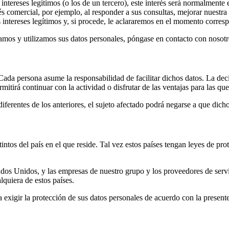
 intereses legítimos (o los de un tercero), este interés será normalment
rés comercial, por ejemplo, al responder a sus consultas, mejorar nuestr
 intereses legítimos y, si procede, le aclararemos en el momento corresp
lamos y utilizamos sus datos personales, póngase en contacto con nosotr
io. Cada persona asume la responsabilidad de facilitar dichos datos. La d
rmitirá continuar con la actividad o disfrutar de las ventajas para las qu
 diferentes de los anteriores, el sujeto afectado podrá negarse a que dich
intos del país en el que reside. Tal vez estos países tengan leyes de prot
tados Unidos, y las empresas de nuestro grupo y los proveedores de serv
quiera de estos países.
xigir la protección de sus datos personales de acuerdo con la present