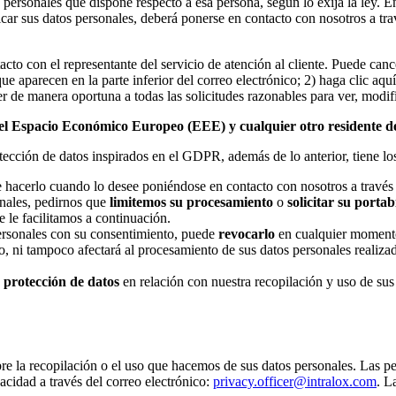
s personales que dispone respecto a esa persona, según lo exija la ley.
icar sus datos personales, deberá ponerse en contacto con nosotros a tr
cto con el representante del servicio de atención al cliente. Puede canc
ue aparecen en la parte inferior del correo electrónico; 2) haga clic aquí
er de manera oportuna a todas las solicitudes razonables para ver, modifi
 del Espacio Económico Europeo (EEE) y cualquier otro residente de
tección de datos inspirados en el GDPR, además de lo anterior, tiene lo
 hacerlo cuando lo desee poniéndose en contacto con nosotros a través d
nales, pedirnos que
limitemos su procesamiento
o
solicitar su portab
 le facilitamos a continuación.
ersonales con su consentimiento, puede
revocarlo
en cualquier momento.
 ni tampoco afectará al procesamiento de sus datos personales realizado
 protección de datos
en relación con nuestra recopilación y uso de su
bre la recopilación o el uso que hacemos de sus datos personales. Las p
cidad a través del correo electrónico:
privacy.officer@intralox.com
. L