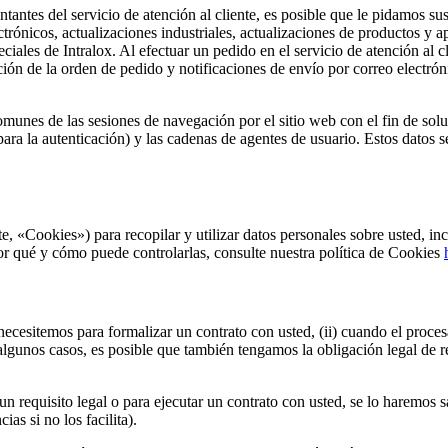
tantes del servicio de atención al cliente, es posible que le pidamos su
ctrónicos, actualizaciones industriales, actualizaciones de productos y ap
ciales de Intralox. Al efectuar un pedido en el servicio de atención al cl
ación de la orden de pedido y notificaciones de envío por correo electr
 comunes de las sesiones de navegación por el sitio web con el fin de solu
para la autenticación) y las cadenas de agentes de usuario. Estos datos
, «Cookies») para recopilar y utilizar datos personales sobre usted, inc
or qué y cómo puede controlarlas, consulte nuestra política de Cookies
ecesitemos para formalizar un contrato con usted, (ii) cuando el proces
lgunos casos, es posible que también tengamos la obligación legal de r
n requisito legal o para ejecutar un contrato con usted, se lo haremos 
as si no los facilita).