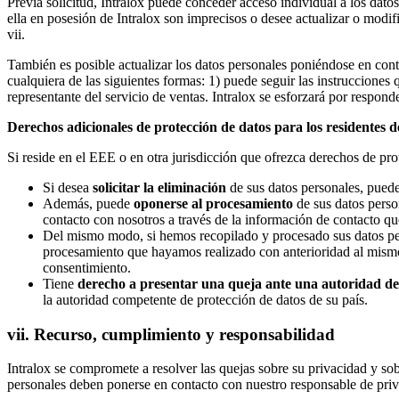
Previa solicitud, Intralox puede conceder acceso individual a los dato
ella en posesión de Intralox son imprecisos o desee actualizar o modif
vii.
También es posible actualizar los datos personales poniéndose en conta
cualquiera de las siguientes formas: 1) puede seguir las instrucciones q
representante del servicio de ventas. Intralox se esforzará por respond
Derechos adicionales de protección de datos para los residentes
Si reside en el EEE o en otra jurisdicción que ofrezca derechos de pro
Si desea
solicitar la eliminación
de sus datos personales, puede
Además, puede
oponerse al procesamiento
de sus datos perso
contacto con nosotros a través de la información de contacto que
Del mismo modo, si hemos recopilado y procesado sus datos p
procesamiento que hayamos realizado con anterioridad al mismo,
consentimiento.
Tiene
derecho a presentar una queja ante una autoridad de
la autoridad competente de protección de datos de su país.
vii. Recurso, cumplimiento y responsabilidad
Intralox se compromete a resolver las quejas sobre su privacidad y so
personales deben ponerse en contacto con nuestro responsable de priva