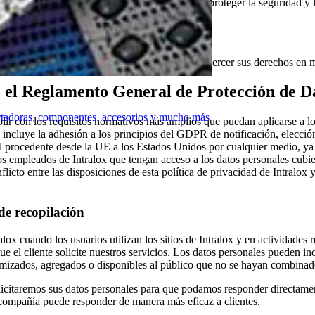
u confianza. Por ello, nos comprometemos a proteger la seguridad y la p
utilizamos sus datos personales y cómo puede ejercer sus derechos en m
do el Reglamento General de Protección de 
ortadoras, componentes, accesorios y mucho más
r con los requisitos normativos más amplios que puedan aplicarse a los 
incluye la adhesión a los principios del GDPR de notificación, elección, 
 procedente desde la UE a los Estados Unidos por cualquier medio, ya s
s empleados de Intralox que tengan acceso a los datos personales cubier
licto entre las disposiciones de esta política de privacidad de Intralox 
 de recopilación
ralox cuando los usuarios utilizan los sitios de Intralox y en actividade
el cliente solicite nuestros servicios. Los datos personales pueden inclu
nimizados, agregados o disponibles al público que no se hayan combinad
solicitaremos sus datos personales para que podamos responder directame
la compañía puede responder de manera más eficaz a clientes.