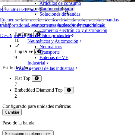
Artículos de consumo
Cartón corrugado
Buscar
Buscador de bandas
Soluciones de bandas
Encuentre Información técnica detallada sobre nuestras bandas
Tipo
Logística y manipulación de materiales
transportadoras, componentes, accesorios y mucho más
Comercio electrónico y distribución
BarDrive
Descripción general de los productos
Cartas y paquetes
16
Neumáticos y Automoción
Neumáticos
LugDrive
Transporte
9
Baterías de VE
Industrial
Estilo de banda
Visión general de las industrias
Flat Top
7
Embedded Diamond Top
2
Configurado para unidades métricas
Cambiar
Paso de la banda
Seleccione un elemento