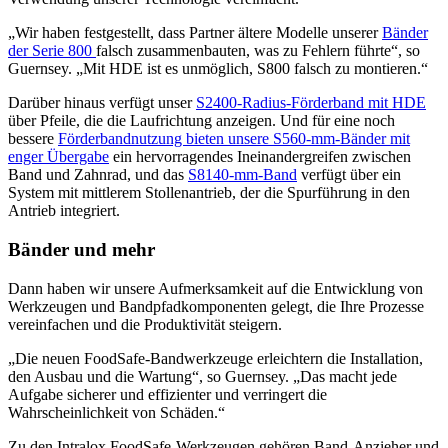
„Wir haben festgestellt, dass Partner ältere Modelle unserer
Bänder
der Serie 800
falsch zusammenbauten, was zu Fehlern führte“, so
Guernsey. „Mit HDE ist es unmöglich, S800 falsch zu montieren.“
Darüber hinaus verfügt unser
S2400-Radius-Förderband mit HDE
über Pfeile, die die Laufrichtung anzeigen. Und für eine noch
bessere
Förderbandnutzung bieten unsere S560-mm-Bänder mit
enger Übergabe
ein hervorragendes Ineinandergreifen zwischen
Band und Zahnrad, und das
S8140-mm-Band
verfügt über ein
System mit mittlerem Stollenantrieb, der die Spurführung in den
Antrieb integriert.
Bänder und mehr
Dann haben wir unsere Aufmerksamkeit auf die Entwicklung von
Werkzeugen und Bandpfadkomponenten gelegt, die Ihre Prozesse
vereinfachen und die Produktivität steigern.
„Die neuen FoodSafe-Bandwerkzeuge erleichtern die Installation,
den Ausbau und die Wartung“, so Guernsey. „Das macht jede
Aufgabe sicherer und effizienter und verringert die
Wahrscheinlichkeit von Schäden.“
Zu den Intralox FoodSafe-Werkzeugen gehören Band-Anzieher und