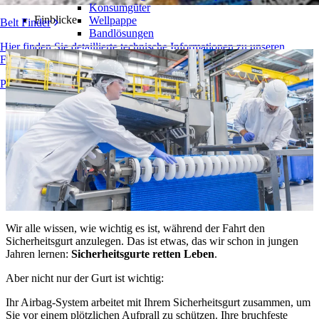
Konsumgüter
Einblicke
Wellpappe
Belt Finder
Bandlösungen
Hier finden Sie detaillierte technische Informationen zu unseren
Logistik und Materialförderung
Förderbändern, Komponenten, Zubehör und mehr
E-Commerce und Vertrieb
Produktübersicht
Post und Paket
Reifen- und Automobilindustrie
Reifen
Automobilindustrie
EV-Batterien
Industrieproduktion
Branchenübersicht
Wir alle wissen, wie wichtig es ist, während der Fahrt den
Sicherheitsgurt anzulegen. Das ist etwas, das wir schon in jungen
Jahren lernen:
Sicherheitsgurte retten Leben
.
Aber nicht nur der Gurt ist wichtig:
Ihr Airbag-System arbeitet mit Ihrem Sicherheitsgurt zusammen, um
Sie vor einem plötzlichen Aufprall zu schützen. Ihre bruchfeste