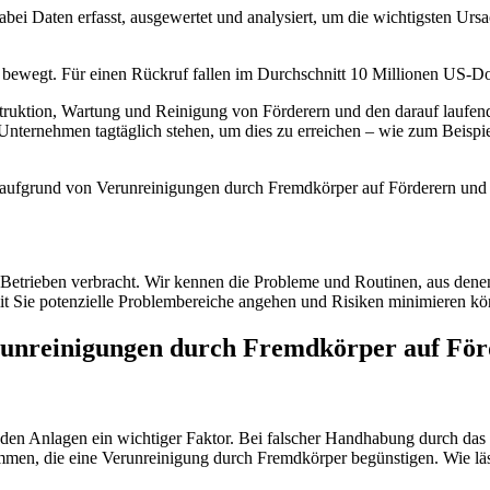
abei Daten erfasst, ausgewertet und analysiert, um die wichtigsten Ur
bewegt. Für einen Rückruf fallen im Durchschnitt 10 Millionen US-Dol
ruktion, Wartung und Reinigung von Förderern und den darauf laufende
 Unternehmen tagtäglich stehen, um dies zu erreichen – wie zum Beisp
aufgrund von Verunreinigungen durch Fremdkörper auf Förderern und d
etrieben verbracht. Wir kennen die Probleme und Routinen, aus denen 
t Sie potenzielle Problembereiche angehen und Risiken minimieren kö
erunreinigungen durch Fremdkörper auf För
nden Anlagen ein wichtiger Faktor. Bei falscher Handhabung durch das
en, die eine Verunreinigung durch Fremdkörper begünstigen. Wie lä