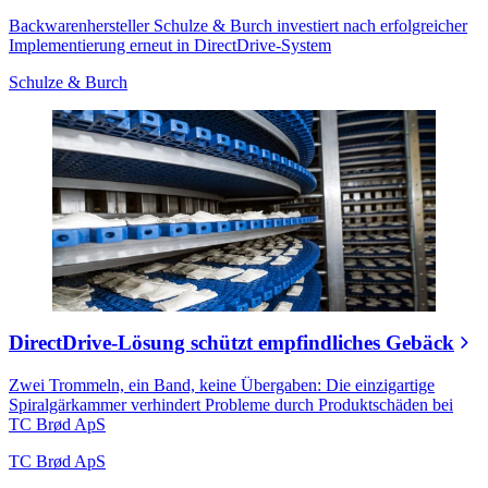
Backwarenhersteller Schulze & Burch investiert nach erfolgreicher
Implementierung erneut in DirectDrive-System
Schulze & Burch
DirectDrive-Lösung schützt empfindliches Gebäck
Zwei Trommeln, ein Band, keine Übergaben: Die einzigartige
Spiralgärkammer verhindert Probleme durch Produktschäden bei
TC Brød ApS
TC Brød ApS