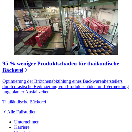
95 % weniger Produktschäden für thailändische
Bäckerei
Optimierung der Brötchenabkühlung eines Backwarenherstellers
durch drastische Reduzierung von Produktschäden und Vermeidung
ungeplanter Ausfallzeiten
Thailändische Bäckerei
Alle Fallstudien
Unternehmen
Karriere