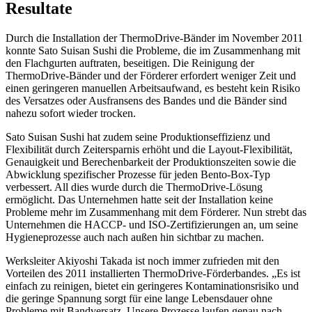
Resultate
Durch die Installation der ThermoDrive-Bänder im November 2011
konnte Sato Suisan Sushi die Probleme, die im Zusammenhang mit
den Flachgurten auftraten, beseitigen. Die Reinigung der
ThermoDrive-Bänder und der Förderer erfordert weniger Zeit und
einen geringeren manuellen Arbeitsaufwand, es besteht kein Risiko
des Versatzes oder Ausfransens des Bandes und die Bänder sind
nahezu sofort wieder trocken.
Sato Suisan Sushi hat zudem seine Produktionseffizienz und
Flexibilität durch Zeitersparnis erhöht und die Layout-Flexibilität,
Genauigkeit und Berechenbarkeit der Produktionszeiten sowie die
Abwicklung spezifischer Prozesse für jeden Bento-Box-Typ
verbessert. All dies wurde durch die ThermoDrive-Lösung
ermöglicht. Das Unternehmen hatte seit der Installation keine
Probleme mehr im Zusammenhang mit dem Förderer. Nun strebt das
Unternehmen die HACCP- und ISO-Zertifizierungen an, um seine
Hygieneprozesse auch nach außen hin sichtbar zu machen.
Werksleiter Akiyoshi Takada ist noch immer zufrieden mit den
Vorteilen des 2011 installierten ThermoDrive-Förderbandes. „Es ist
einfach zu reinigen, bietet ein geringeres Kontaminationsrisiko und
die geringe Spannung sorgt für eine lange Lebensdauer ohne
Probleme mit Bandversatz. Unsere Prozesse laufen genau nach