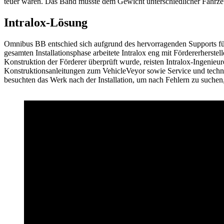
teuer waren. Das Band musste dem Gewicht unterschiedlicher Fahrze
Intralox-Lösung
Omnibus BB entschied sich aufgrund des hervorragenden Supports für
gesamten Installationsphase arbeitete Intralox eng mit Fördererherst
Konstruktion der Förderer überprüft wurde, reisten Intralox-Ingenie
Konstruktionsanleitungen zum VehicleVeyor sowie Service und techni
besuchten das Werk nach der Installation, um nach Fehlern zu such