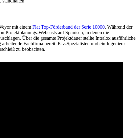
 standhalten.
eVeyor mit einem
Flat Top-Förderband der Serie 10000
. Während der
 von Projektplanungs-Webcasts auf Spanisch, in denen die
chlagen. Über die gesamte Projektdauer stellte Intralox ausführliche
rbeitende Fachfirma bereit. Kfz-Spezialisten und ein Ingenieur
schleiß zu beobachten.