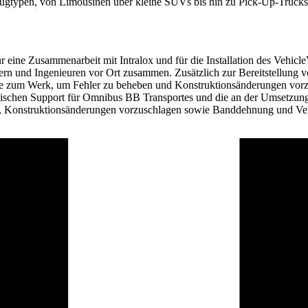
ugtypen, von Limousinen über kleine SUVs bis hin zu Pick-Up-Trucks,
 eine Zusammenarbeit mit Intralox und für die Installation des Vehicl
ellern und Ingenieuren vor Ort zusammen. Zusätzlich zur Bereitstellung
ure zum Werk, um Fehler zu beheben und Konstruktionsänderungen vorzus
schen Support für Omnibus BB Transportes und die an der Umsetzung a
en, Konstruktionsänderungen vorzuschlagen sowie Banddehnung und Ver