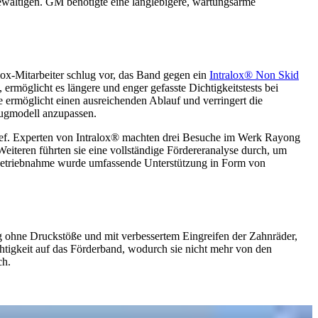
wältigen. GM benötigte eine langlebigere, wartungsarme
lox-Mitarbeiter schlug vor, das Band gegen ein
Intralox® Non Skid
ermöglicht es längere und enger gefasste Dichtigkeitstests bei
 ermöglicht einen ausreichenden Ablauf und verringert die
zeugmodell anzupassen.
verlief. Experten von Intralox® machten drei Besuche im Werk Rayong
teren führten sie eine vollständige Fördereranalyse durch, um
Inbetriebnahme wurde umfassende Unterstützung in Form von
ig ohne Druckstöße und mit verbessertem Eingreifen der Zahnräder,
chtigkeit auf das Förderband, wodurch sie nicht mehr von den
ch.