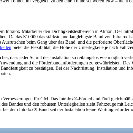
 zwei Tonnen im Vergleich zu den eine Tonne schweren Pkw – nicht be
ntralox-Mitarbeiter den Dichtigkeitstestbereich in Aktion. Der Intra
en. Da das S10000 das stärkste und langlebigste Band von Intralox ist, 
 Ausrutschen beim Gang über das Band, und die perforierte Oberfläche
keilen
bietet die Flexibilität, die Höhe der Unterlegkeile je nach Fahr
icher, dass jeder Schritt der Installation so reibungslos wie möglich 
Anwendung und die Förderbandanforderungen zu gewährleisten. Des Wei
andfestigkeit zu bestätigen. Bei der Nachrüstung, Installation und 
boten.
rlich Verbesserungen für GM. Das Intralox®-Förderband läuft gleichmäß
it des Bandes und den robusten Unterlegkeilen zieht Fahrzeuge mit Lei
bei dem Intralox®-Band seit der Installation keine Wartung erforderli