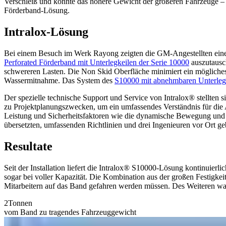
Verschleiß und konnte das höhere Gewicht der größeren Fahrzeuge –
Förderband-Lösung.
Intralox-Lösung
Bei einem Besuch im Werk Rayong zeigten die GM-Angestellten einem I
Perforated Förderband mit Unterlegkeilen der Serie 10000
auszutausch
schwereren Lasten. Die Non Skid Oberfläche minimiert ein mögliches
Wassermitnahme. Das System des
S10000 mit abnehmbaren Unterleg
Der spezielle technische Support und Service von Intralox® stellten s
zu Projektplanungszwecken, um ein umfassendes Verständnis für die 
Leistung und Sicherheitsfaktoren wie die dynamische Bewegung und B
übersetzten, umfassenden Richtlinien und drei Ingenieuren vor Ort ge
Resultate
Seit der Installation liefert die Intralox® S10000-Lösung kontinuie
sogar bei voller Kapazität. Die Kombination aus der großen Festigke
Mitarbeitern auf das Band gefahren werden müssen. Des Weiteren war 
2
Tonnen
vom Band zu tragendes Fahrzeuggewicht