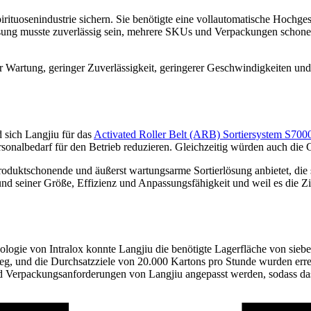
irituosenindustrie sichern. Sie benötigte eine vollautomatische Hoch
Lösung musste zuverlässig sein, mehrere SKUs und Verpackungen schon
 Wartung, geringer Zuverlässigkeit, geringerer Geschwindigkeiten und 
 sich Langjiu für das
Activated Roller Belt (ARB) Sortiersystem S700
rsonalbedarf für den Betrieb reduzieren. Gleichzeitig würden auch die 
e, produktschonende und äußerst wartungsarme Sortierlösung anbietet, di
seiner Größe, Effizienz und Anpassungsfähigkeit und weil es die Ziel
ogie von Intralox konnte Langjiu die benötigte Lagerfläche von siebe
eg, und die Durchsatzziele von 20.000 Kartons pro Stunde wurden erreich
 Verpackungsanforderungen von Langjiu angepasst werden, sodass das