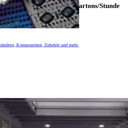
tung Effizienz von 20.000 Kartons/Stunde
rderbändern, Komponenten, Zubehör und mehr