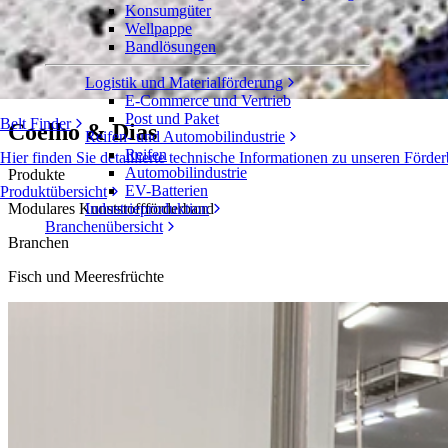
Konsumgüter
Portugiesisches Meeresfrüchte-Werk spart
Wellpappe
Förderbändern
Bandlösungen
Logistik und Materialförderung
Fallstudie
E-Commerce und Vertrieb
Post und Paket
Belt Finder
Coelho & Dias
Reifen- und Automobilindustrie
Reifen
Hier finden Sie detaillierte technische Informationen zu unseren Fö
Automobilindustrie
Produkte
EV-Batterien
Produktübersicht
Modulares Kunststoffförderband
Industrieproduktion
Branchenübersicht
Branchen
Fisch und Meeresfrüchte