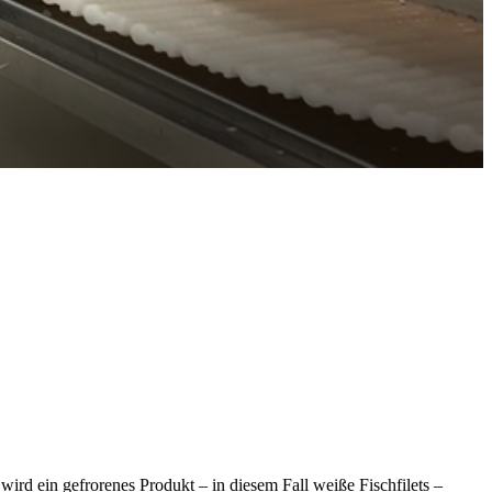
ird ein gefrorenes Produkt – in diesem Fall weiße Fischfilets –