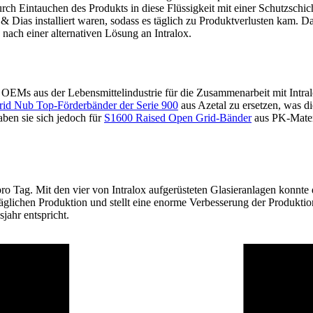
rch Eintauchen des Produkts in diese Flüssigkeit mit einer Schutzschic
 Dias installiert waren, sodass es täglich zu Produktverlusten kam. D
nach einer alternativen Lösung an Intralox.
EMs aus der Lebensmittelindustrie für die Zusammenarbeit mit Intralox
Grid Nub Top-Förderbänder der Serie 900
aus Azetal zu ersetzen, was die
ben sie sich jedoch für
S1600 Raised Open Grid-Bänder
aus PK-Materi
o Tag. Mit den vier von Intralox aufgerüsteten Glasieranlagen konnte 
glichen Produktion und stellt eine enorme Verbesserung der Produktions
jahr entspricht.