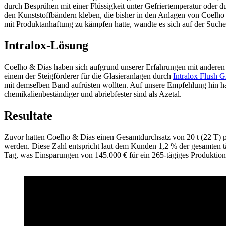
durch Besprühen mit einer Flüssigkeit unter Gefriertemperatur oder du
den Kunststoffbändern kleben, die bisher in den Anlagen von Coelho &
mit Produktanhaftung zu kämpfen hatte, wandte es sich auf der Suche 
Intralox-Lösung
Coelho & Dias haben sich aufgrund unserer Erfahrungen mit anderen O
einem der Steigförderer für die Glasieranlagen durch
Intralox Flush 
mit demselben Band aufrüsten wollten. Auf unsere Empfehlung hin ha
chemikalienbeständiger und abriebfester sind als Azetal.
Resultate
Zuvor hatten Coelho & Dias einen Gesamtdurchsatz von 20 t (22 T) pr
werden. Diese Zahl entspricht laut dem Kunden 1,2 % der gesamten tä
Tag, was Einsparungen von 145.000 € für ein 265-tägiges Produktions