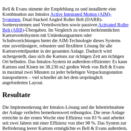
Bell & Evans stimmte der Empfehlung zu und installierte eine
Kombination aus Intralox
Active Integrated Motion (AIM)-
Systemen
, Dual-Stacked Angled Roller Belt (DARB)-
Sortiersystemen und Verteilweichen sowie passiven
Activated Roller
Belt (ARB)
-Übergaben. Im Vergleich zu einem herkömmlichen
Kartonverteilsystem mit Umlenkungsarmen oder
Schubvorrichtungen bietet die AIM-Technologie dieses Systems
eine zuverlässigere, robustere und flexiblere Lösung für alle
Kartonverteilpunkte in der gesamten Anlage. Dadurch wird
sichergestellt, dass sich die Kartons zur richtigen Zeit am richtigen
Ort befinden. Das Intralox-System ist außerdem effizienter: Es kann
Kartons und Kisten im 38.230 m2 großen Werk von Bell & Evans
in maximal zwei Minuten zu jeder beliebigen Verpackungsstation
transportieren – viel schneller als bei dem ursprünglich
angeforderten Layout.
Resultate
Die Implementierung der Intralox-Lösung und die Inbetriebnahme
der Anlage verliefen bemerkenswert reibungslos. Die neue Anlage
erreichte in der ersten Woche eine Effizienz von 83 % und arbeitet
seit zwei Jahren mit einer Effizienz von über 98 %. Das System zur
Beförderung leerer Kartons ermöglichte es Bell & Evans außerdem,