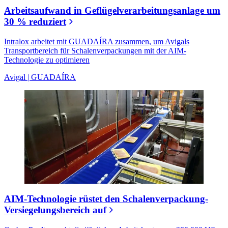
Arbeitsaufwand in Geflügelverarbeitungsanlage um
30 % reduziert
Intralox arbeitet mit GUADAÍRA zusammen, um Avigals
Transportbereich für Schalenverpackungen mit der AIM-
Technologie zu optimieren
Avigal | GUADAÍRA
AIM-Technologie rüstet den Schalenverpackung-
Versiegelungsbereich auf