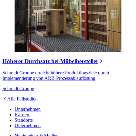
Höherer Durchsatz bei Möbelhersteller
Schmidt Groupe erreicht höhere Produktionsziele durch
Implementierung von ARB-Prozessablauflösung
Schmidt Groupe
Alle Fallstudien
Unternehmen
Karriere
Standorte
Unternehmen
Neuigkeiten & Medien