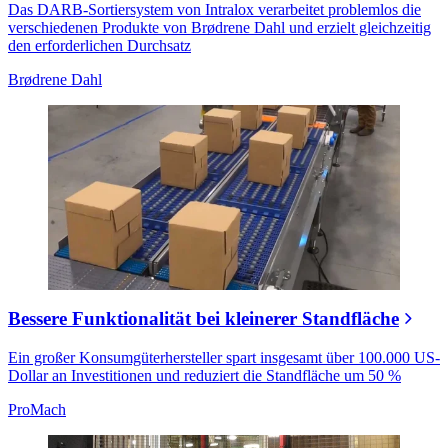
Das DARB-Sortiersystem von Intralox verarbeitet problemlos die
verschiedenen Produkte von Brødrene Dahl und erzielt gleichzeitig
den erforderlichen Durchsatz
Brødrene Dahl
Bessere Funktionalität bei kleinerer Standfläche
Ein großer Konsumgüterhersteller spart insgesamt über 100.000 US-
Dollar an Investitionen und reduziert die Standfläche um 50 %
ProMach