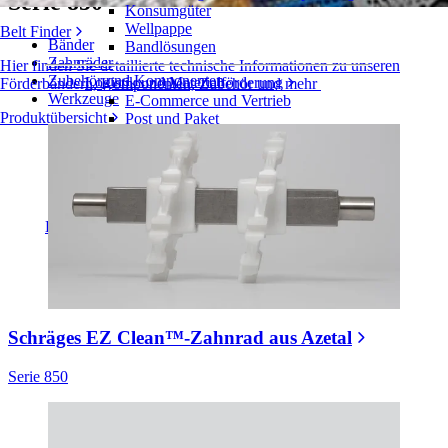
Serie 850
Konsumgüter
Wellpappe
Belt Finder
Bänder
Bandlösungen
Zahnräder
Hier finden Sie detaillierte technische Informationen zu unseren
Zubehör und Komponenten
Logistik und Materialförderung
Förderbändern, Komponenten, Zubehör und mehr
Werkzeuge
E-Commerce und Vertrieb
Produktübersicht
Post und Paket
Reifen- und Automobilindustrie
Reifen
Automobilindustrie
EV-Batterien
Industrieproduktion
Branchenübersicht
Schräges EZ Clean™-Zahnrad aus Azetal
Serie 850