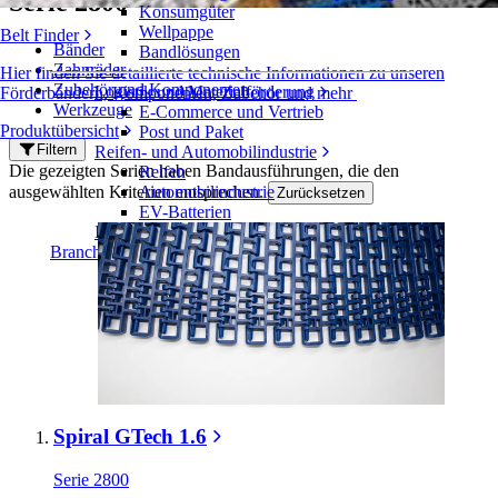
Serie 2800
Konsumgüter
Wellpappe
Belt Finder
Bänder
Bandlösungen
Zahnräder
Hier finden Sie detaillierte technische Informationen zu unseren
Zubehör und Komponenten
Logistik und Materialförderung
Förderbändern, Komponenten, Zubehör und mehr
Werkzeuge
E-Commerce und Vertrieb
Produktübersicht
Post und Paket
Filtern
Reifen- und Automobilindustrie
Die gezeigten Serien haben Bandausführungen, die den
Reifen
ausgewählten Kriterien entsprechen.
Automobilindustrie
Zurücksetzen
EV-Batterien
Industrieproduktion
Branchenübersicht
Spiral GTech 1.6
Serie 2800