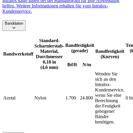
Intralox kann Ihnen bei der Bandauswahl für Ihre Anwendung
helfen. Weitere Informationen erhalten Sie vom Intralox-
Kundenservice.
Banddaten
Standard-
Bandfestigkeit
Tem
Scharnierstab-
(gerade)
(
Material,
Bandfestigkeit
Bandwerkstoff
Durchmesser
(Kurven)
0,18 in
lbf/ft
N/m
(4,6 mm)
Wenden Sie
sich an den
Intralox-
Kundenservice,
wenn Sie eine
Azetal
Nylon
1.700
24.800
0 b
Berechnung
der Festigkeit
gebogener
Bänder
benötigen.