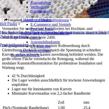
Konsumgüter
Radius With Edge Bearing
Wellpappe
Bandlösungen
Serie 2400
Angebot einholen
Logistik und Materialförderung
Freigeben
Belt Finder
E-Commerce und Vertrieb
Vermeiden Sie unerwartete Ausfallzeiten bei Hochlast- und
Post und Paket
Hier finden Sie detaillierte technische Informationen zu unseren För
Hochgeschwindigkeitsanwendungen mit dem Intralox-Band Radius
Reifen- und Automobilindustrie
Zubehör und mehr
With Edge Bearing der Serie 2400.
Reifen
Automobilindustrie
Produktübersicht
Die gelagerten Bandkanten ersetzen Rollenreibung durch
EV-Batterien
Gleitreibung. Dadurch verringert sich die Spannung in schnellen
Industrieproduktion
Kurven, sodass schwere Lasten zuverlässig befördert werden. Die
Branchenübersicht
große offene Fläche vereinfacht die Reinigung, während die
modulare Kunststoffkonstruktion für problemlose Installation und
Wartung sorgt.
42 % Durchlässigkeit
Die Lager werden ausschließlich für trockene Anwendungen
empfohlen
Lager nur für Innenkanten von Kurven
Minimaler Kurvenradius von 2,2-facher Bandbreite
Zoll
mm
Pitch (Nominale Bandteilung)
1,00
25,4