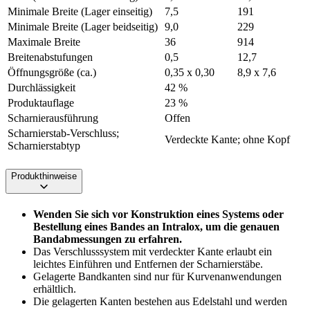
Minimale Breite (Lager einseitig)
7,5
191
Minimale Breite (Lager beidseitig)
9,0
229
Maximale Breite
36
914
Breitenabstufungen
0,5
12,7
Öffnungsgröße (ca.)
0,35 x 0,30
8,9 x 7,6
Durchlässigkeit
42 %
Produktauflage
23 %
Scharnierausführung
Offen
Scharnierstab-Verschluss;
Verdeckte Kante; ohne Kopf
Scharnierstabtyp
Produkthinweise
Wenden Sie sich vor Konstruktion eines Systems oder
Bestellung eines Bandes an Intralox, um die genauen
Bandabmessungen zu erfahren.
Das Verschlusssystem mit verdeckter Kante erlaubt ein
leichtes Einführen und Entfernen der Scharnierstäbe.
Gelagerte Bandkanten sind nur für Kurvenanwendungen
erhältlich.
Die gelagerten Kanten bestehen aus Edelstahl und werden