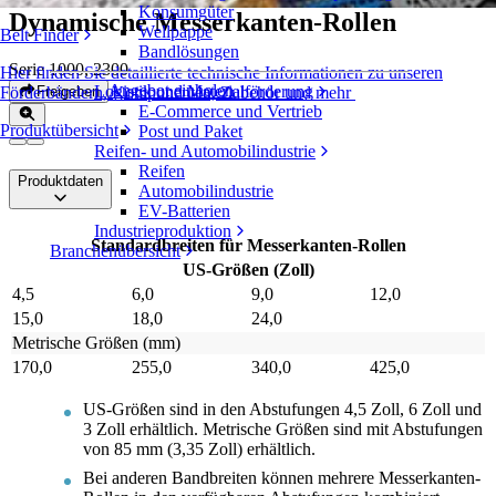
Konsumgüter
Dynamische Messerkanten-Rollen
Wellpappe
Belt Finder
Bandlösungen
Serie 1000, 2300
Hier finden Sie detaillierte technische Informationen zu unseren
Angebot einholen
Logistik und Materialförderung
Freigeben
Förderbändern, Komponenten, Zubehör und mehr
E-Commerce und Vertrieb
Produktübersicht
Post und Paket
Reifen- und Automobilindustrie
Reifen
Produktdaten
Automobilindustrie
EV-Batterien
Industrieproduktion
Standardbreiten für Messerkanten-Rollen
Branchenübersicht
US-Größen (Zoll)
4,5
6,0
9,0
12,0
15,0
18,0
24,0
Metrische Größen (mm)
170,0
255,0
340,0
425,0
US-Größen sind in den Abstufungen 4,5 Zoll, 6 Zoll und
3 Zoll erhältlich. Metrische Größen sind mit Abstufungen
von 85 mm (3,35 Zoll) erhältlich.
Bei anderen Bandbreiten können mehrere Messerkanten-