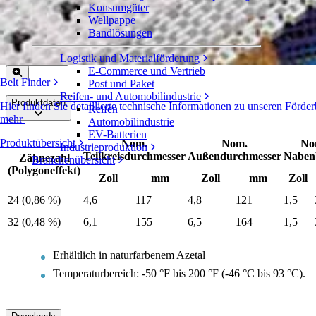
Konsumgüter
Geteilte Zahnräder aus Azetal
Wellpappe
Bandlösungen
Serie 1000
Angebot einholen
Logistik und Materialförderung
Freigeben
E-Commerce und Vertrieb
Belt Finder
Post und Paket
Reifen- und Automobilindustrie
Produktdaten
Hier finden Sie detaillierte technische Informationen zu unseren För
Reifen
mehr
Automobilindustrie
EV-Batterien
Produktübersicht
Nom.
Nom.
No
Industrieproduktion
Teilkreisdurchmesser
Außendurchmesser
Nabenb
Zähnezahl
Branchenübersicht
(Polygoneffekt)
Zoll
mm
Zoll
mm
Zoll
24 (0,86 %)
4,6
117
4,8
121
1,5
32 (0,48 %)
6,1
155
6,5
164
1,5
Erhältlich in naturfarbenem Azetal
Temperaturbereich: -50 °F bis 200 °F (-46 °C bis 93 °C).