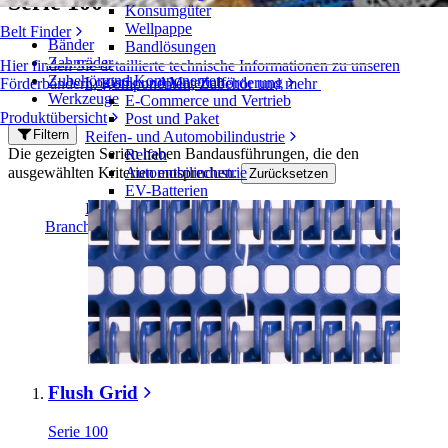
Serie 100
Konsumgüter
Wellpappe
Belt Finder
Bänder
Bandlösungen
Zahnräder
Hier finden Sie detaillierte technische Informationen zu unseren
Zubehör und Komponenten
Logistik und Materialförderung
Förderbändern, Komponenten, Zubehör und mehr
Werkzeuge
E-Commerce und Vertrieb
Produktübersicht
Post und Paket
Filtern
Reifen- und Automobilindustrie
Die gezeigten Serien haben Bandausführungen, die den
Reifen
ausgewählten Kriterien entsprechen.
Automobilindustrie
Zurücksetzen
EV-Batterien
Industrieproduktion
Branchenübersicht
Flush Grid
Serie 100