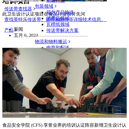
培训项目
制罐行业
包装领域
传送带查找器
箱包产品输送
此卫生设计认证项目在食品行业首开先河
消费品领域
查找英特乐传送带、部件和附件等详细技术信息。
瓦楞纸领域
新闻
产品
传送带解决方案
五月 6, 2024
物流和物料搬运
电商和配送
邮政和快递
轮胎和汽车
轮胎
汽车领域
新能源汽车动力电池
工业
行业概览
食品安全学院 (CFS) 享誉业界的培训认证阵容新增卫生设计认