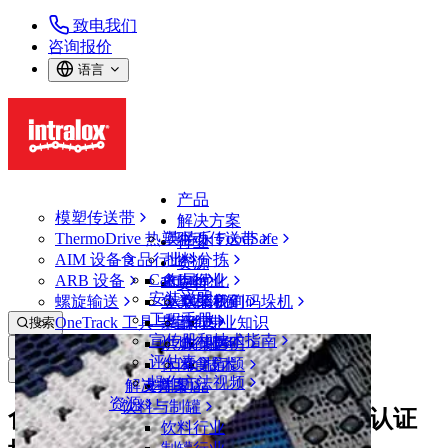
致电我们
咨询报价
语言
产品
模塑传送带
解决方案
ThermoDrive 热塑驱动传送带
英特乐 FoodSafe
行业
AIM 设备
食品行业
批料分拣
资源
CalcLab
ARB 设备
禽肉行业
布局优化
支持
安装说明
螺旋输送
鱼类和海鲜
从包装机到码垛机
联系我们
工程手册
OneTrack 工具与组件
果蔬行业
保证
专业知识
搜索
宣传册和技术指南
烘焙行业
政策声明
服务
打开菜单
评估表
休闲食品
常见问题
技术
新闻&媒体
操作方法视频
解决方案
支持
乳制品
资源
饮料与制罐
食品安全学院 (CFS) 推出卫生设计认证
饮料行业