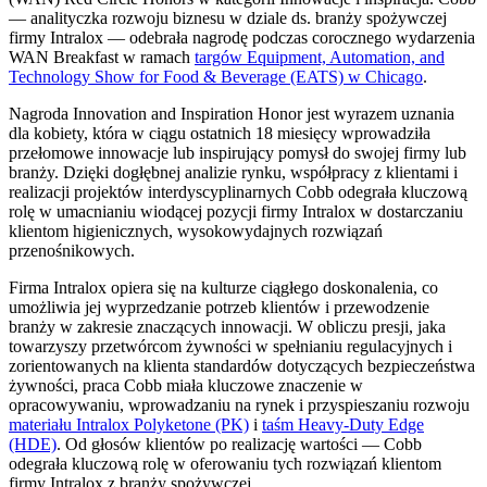
— analityczka rozwoju biznesu w dziale ds. branży spożywczej
firmy Intralox — odebrała nagrodę podczas corocznego wydarzenia
WAN Breakfast w ramach
targów Equipment, Automation, and
Technology Show for Food & Beverage (EATS) w Chicago
.
Nagroda Innovation and Inspiration Honor jest wyrazem uznania
dla kobiety, która w ciągu ostatnich 18 miesięcy wprowadziła
przełomowe innowacje lub inspirujący pomysł do swojej firmy lub
branży. Dzięki dogłębnej analizie rynku, współpracy z klientami i
realizacji projektów interdyscyplinarnych Cobb odegrała kluczową
rolę w umacnianiu wiodącej pozycji firmy Intralox w dostarczaniu
klientom higienicznych, wysokowydajnych rozwiązań
przenośnikowych.
Firma Intralox opiera się na kulturze ciągłego doskonalenia, co
umożliwia jej wyprzedzanie potrzeb klientów i przewodzenie
branży w zakresie znaczących innowacji. W obliczu presji, jaka
towarzyszy przetwórcom żywności w spełnianiu regulacyjnych i
zorientowanych na klienta standardów dotyczących bezpieczeństwa
żywności, praca Cobb miała kluczowe znaczenie w
opracowywaniu, wprowadzaniu na rynek i przyspieszaniu rozwoju
materiału Intralox Polyketone (PK)
i
taśm Heavy-Duty Edge
(HDE)
. Od głosów klientów po realizację wartości — Cobb
odegrała kluczową rolę w oferowaniu tych rozwiązań klientom
firmy Intralox z branży spożywczej.