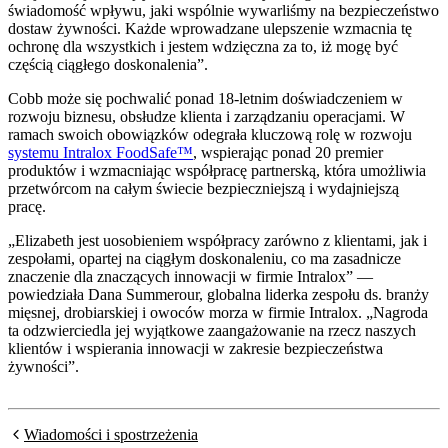
świadomość wpływu, jaki wspólnie wywarliśmy na bezpieczeństwo
dostaw żywności. Każde wprowadzane ulepszenie wzmacnia tę
ochronę dla wszystkich i jestem wdzięczna za to, iż mogę być
częścią ciągłego doskonalenia”.
Cobb może się pochwalić ponad 18-letnim doświadczeniem w
rozwoju biznesu, obsłudze klienta i zarządzaniu operacjami. W
ramach swoich obowiązków odegrała kluczową rolę w rozwoju
systemu Intralox FoodSafe™
, wspierając ponad 20 premier
produktów i wzmacniając współpracę partnerską, która umożliwia
przetwórcom na całym świecie bezpieczniejszą i wydajniejszą
pracę.
„Elizabeth jest uosobieniem współpracy zarówno z klientami, jak i
zespołami, opartej na ciągłym doskonaleniu, co ma zasadnicze
znaczenie dla znaczących innowacji w firmie Intralox” —
powiedziała Dana Summerour, globalna liderka zespołu ds. branży
mięsnej, drobiarskiej i owoców morza w firmie Intralox. „Nagroda
ta odzwierciedla jej wyjątkowe zaangażowanie na rzecz naszych
klientów i wspierania innowacji w zakresie bezpieczeństwa
żywności”.
Wiadomości i spostrzeżenia