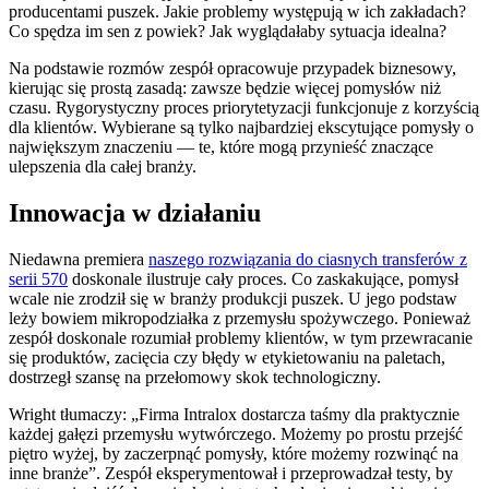
producentami puszek. Jakie problemy występują w ich zakładach?
Co spędza im sen z powiek? Jak wyglądałaby sytuacja idealna?
Na podstawie rozmów zespół opracowuje przypadek biznesowy,
kierując się prostą zasadą: zawsze będzie więcej pomysłów niż
czasu. Rygorystyczny proces priorytetyzacji funkcjonuje z korzyścią
dla klientów. Wybierane są tylko najbardziej ekscytujące pomysły o
największym znaczeniu — te, które mogą przynieść znaczące
ulepszenia dla całej branży.
Innowacja w działaniu
Niedawna premiera
naszego rozwiązania do ciasnych transferów z
serii 570
doskonale ilustruje cały proces. Co zaskakujące, pomysł
wcale nie zrodził się w branży produkcji puszek. U jego podstaw
leży bowiem mikropodziałka z przemysłu spożywczego. Ponieważ
zespół doskonale rozumiał problemy klientów, w tym przewracanie
się produktów, zacięcia czy błędy w etykietowaniu na paletach,
dostrzegł szansę na przełomowy skok technologiczny.
Wright tłumaczy: „Firma Intralox dostarcza taśmy dla praktycznie
każdej gałęzi przemysłu wytwórczego. Możemy po prostu przejść
piętro wyżej, by zaczerpnąć pomysły, które możemy rozwinąć na
inne branże”. Zespół eksperymentował i przeprowadzał testy, by