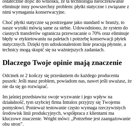
ostatecznie dojść do wniosku, że ta technologia nieoczekiwanie
eliminuje inny powszechny problem: płytki statyczne i związane z
nimi wymagania konserwacyjne.
Choć płytki statyczne są postrzegane jako standard w branży, to
nasze wyniki mówią same za siebie. Udowodniono, że system do
ciasnych transferów ogranicza przewracanie o 70% oraz eliminuje
błędy w etykietowaniu na paletach i potrzebę konserwacji płytek
statycznych. Dzięki tym udoskonaleniom linie pracują płynnie, a
technicy mogą skupić się na ważniejszych zadaniach.
Dlaczego Twoje opinie mają znaczenie
Odcinek nr 2 kończy się przesłaniem do każdego producenta
puszek: Jeśli masz problem, powiadom nas, nawet jeśli uważasz, że
nie da się go rozwiązać.
Im jaśniej przedstawisz swoje wyzwanie i jego wpływ na
działalność, tym szybciej firma Intralox przyjrzy się Twojemu
pomysłowi. Ponieważ testowanie często wymaga rzeczywistych
środowisk linii produkcyjnych, współpraca z klientami ma
kluczowe znaczenie. Wright mówi: „Potrzebne jest zaangażowanie
obu stron”.