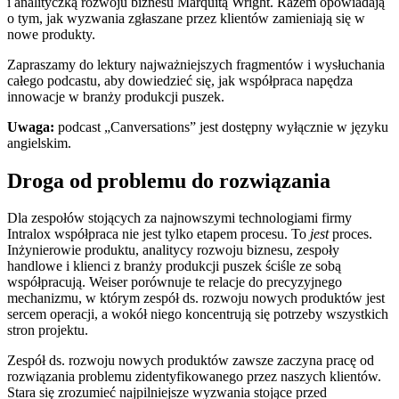
i analityczką rozwoju biznesu Marquitą Wright. Razem opowiadają
o tym, jak wyzwania zgłaszane przez klientów zamieniają się w
nowe produkty.
Zapraszamy do lektury najważniejszych fragmentów i wysłuchania
całego podcastu, aby dowiedzieć się, jak współpraca napędza
innowacje w branży produkcji puszek.
Uwaga:
podcast „Canversations” jest dostępny wyłącznie w języku
angielskim.
Droga od problemu do rozwiązania
Dla zespołów stojących za najnowszymi technologiami firmy
Intralox współpraca nie jest tylko etapem procesu. To
jest
proces.
Inżynierowie produktu, analitycy rozwoju biznesu, zespoły
handlowe i klienci z branży produkcji puszek ściśle ze sobą
współpracują. Weiser porównuje te relacje do precyzyjnego
mechanizmu, w którym zespół ds. rozwoju nowych produktów jest
sercem operacji, a wokół niego koncentrują się potrzeby wszystkich
stron projektu.
Zespół ds. rozwoju nowych produktów zawsze zaczyna pracę od
rozwiązania problemu zidentyfikowanego przez naszych klientów.
Stara się zrozumieć najpilniejsze wyzwania stojące przed