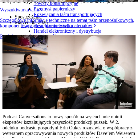
Jak problemy klientów zamieniają się w przełomowe produkty
Towary konsumpcyjne
Przemysł papierniczy
Wyszukiwarka taśm
Rozwiązania taśm transportujących
Spostrzeżenia
Szczegółowe informacje techniczne na temat taśm przenośnikowych,
Marzec 30, 2026
Logistyka i przenoszenie materiałów
komponentów, akcesoriów i nie tylko
Handel elektroniczny i dystrybucja
Produkty — informacje ogólne
Przesyłki i paczki
Przemysł oponiarski i motoryzacyjny
Opony
Przemysł motoryzacyjny
Akumulatory do pojazdów elektrycznych
Przemysł
Przegląd branż
Podcast Canversations to nowy sposób na wysłuchanie opinii
ekspertów kształtujących przyszłość produkcji puszek. W 2.
odcinku podcastu gospodyni Erin Oakes rozmawia o współpracy z
weteranem opracowywania nowych produktów Dave’em Weiserem