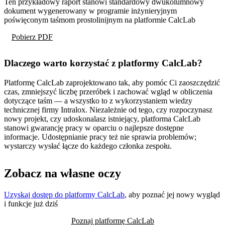
Ten przykładowy raport stanowi standardowy dwukolumnowy
dokument wygenerowany w programie inżynieryjnym
poświęconym taśmom prostolinijnym na platformie CalcLab
Pobierz PDF
Dlaczego warto korzystać z platformy CalcLab?
Platformę CalcLab zaprojektowano tak, aby pomóc Ci zaoszczędzić
czas, zmniejszyć liczbę przeróbek i zachować wgląd w obliczenia
dotyczące taśm — a wszystko to z wykorzystaniem wiedzy
technicznej firmy Intralox. Niezależnie od tego, czy rozpoczynasz
nowy projekt, czy udoskonalasz istniejący, platforma CalcLab
stanowi gwarancję pracy w oparciu o najlepsze dostępne
informacje. Udostępnianie pracy też nie sprawia problemów;
wystarczy wysłać łącze do każdego członka zespołu.
Zobacz na własne oczy
Uzyskaj dostęp do platformy CalcLab
, aby poznać jej nowy wygląd
i funkcje już dziś
Poznaj platformę CalcLab