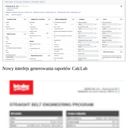
Nowy interfejs generowania raportów CalcLab