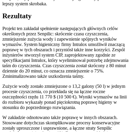
lepszy system skrobaka.
Rezultaty
Projekt ten zakładał spełnienie następujących głównych celów
określonych przez Senpilic: skrócenie czasu czyszczenia,
zmniejszenie zużycia wody i zapewnienie spójnych wyników
wymazów. System higieniczny firmy Intralox umożliwił znaczącą
poprawę w tych obszarach i przyniósł także inne korzyści. Zespół
inżynierów stworzył system CIP, zaprojektowany zgodnie ze
specyfikacjami Intralox, który wyeliminował potrzebę zdejmowania
taśm do czyszczenia. Czas czyszczenia został skrócony z 80 minut
dziennie do 20 minut, co oznacza zmniejszenie o 75%.
Zminimalizowano także uszkodzenia taśmy.
Zużycie wody zostało zmniejszone o 13,2 galony (50 l) w jednym
procesie czyszczenia, co przekłada się na łączne roczne
oszczędności rzędu 11 770 $ (10 500 €). Wyniki wymazów na linii
do rozbioru wykazały ponad pięciokrotną poprawę higieny w
stosunku do poprzedniego rozwiązania.
W zakładzie odnotowano także poprawę w innych obszarach.
Stosowane dotychczas skomplikowane procesy konserwacyjne
zostały uproszczone i usprawnione, a łączne straty Senpilic