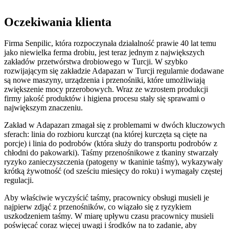
Oczekiwania klienta
Firma Senpilic, która rozpoczynała działalność prawie 40 lat temu
jako niewielka ferma drobiu, jest teraz jednym z największych
zakładów przetwórstwa drobiowego w Turcji. W szybko
rozwijającym się zakładzie Adapazarı w Turcji regularnie dodawane
są nowe maszyny, urządzenia i przenośniki, które umożliwiają
zwiększenie mocy przerobowych. Wraz ze wzrostem produkcji
firmy jakość produktów i higiena procesu stały się sprawami o
największym znaczeniu.
Zakład w Adapazarı zmagał się z problemami w dwóch kluczowych
sferach: linia do rozbioru kurcząt (na której kurczęta są cięte na
porcje) i linia do podrobów (która służy do transportu podrobów z
chłodni do pakowarki). Taśmy przenośnikowe z tkaniny stwarzały
ryzyko zanieczyszczenia (patogeny w tkaninie taśmy), wykazywały
krótką żywotność (od sześciu miesięcy do roku) i wymagały częstej
regulacji.
Aby właściwie wyczyścić taśmy, pracownicy obsługi musieli je
najpierw zdjąć z przenośników, co wiązało się z ryzykiem
uszkodzeniem taśmy. W miarę upływu czasu pracownicy musieli
poświęcać coraz więcej uwagi i środków na to zadanie, aby