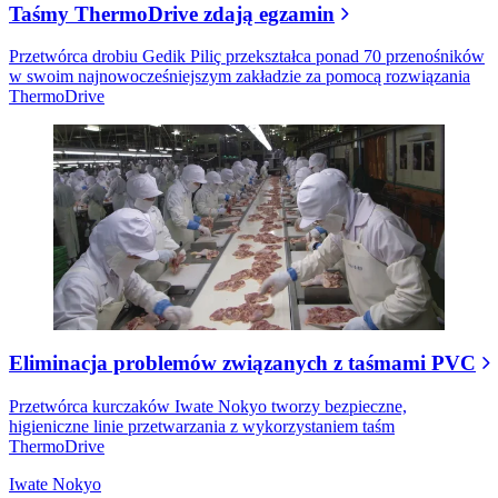
Taśmy ThermoDrive zdają egzamin
Przetwórca drobiu Gedik Piliç przekształca ponad 70 przenośników
w swoim najnowocześniejszym zakładzie za pomocą rozwiązania
ThermoDrive
Eliminacja problemów związanych z taśmami PVC
Przetwórca kurczaków Iwate Nokyo tworzy bezpieczne,
higieniczne linie przetwarzania z wykorzystaniem taśm
ThermoDrive
Iwate Nokyo