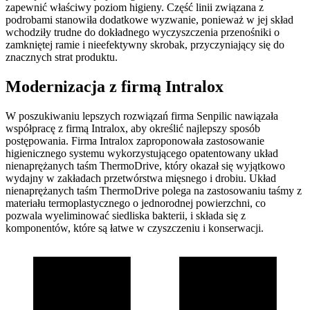
zapewnić właściwy poziom higieny. Część linii związana z
podrobami stanowiła dodatkowe wyzwanie, ponieważ w jej skład
wchodziły trudne do dokładnego wyczyszczenia przenośniki o
zamkniętej ramie i nieefektywny skrobak, przyczyniający się do
znacznych strat produktu.
Modernizacja z firmą Intralox
W poszukiwaniu lepszych rozwiązań firma Senpilic nawiązała
współpracę z firmą Intralox, aby określić najlepszy sposób
postępowania. Firma Intralox zaproponowała zastosowanie
higienicznego systemu wykorzystującego opatentowany układ
nienaprężanych taśm ThermoDrive, który okazał się wyjątkowo
wydajny w zakładach przetwórstwa mięsnego i drobiu. Układ
nienaprężanych taśm ThermoDrive polega na zastosowaniu taśmy z
materiału termoplastycznego o jednorodnej powierzchni, co
pozwala wyeliminować siedliska bakterii, i składa się z
komponentów, które są łatwe w czyszczeniu i konserwacji.