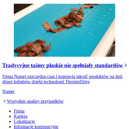
Tradycyjne taśmy płaskie nie spełniały standardów
Firma Namet oszczędza czas i poprawia jakość produktów na linii
döner kebabów dzięki technologii ThermoDrive
Namet
Wszystkie analizy przypadków
Firma
Kariera
Lokalizacje
Informacje korporacyjne