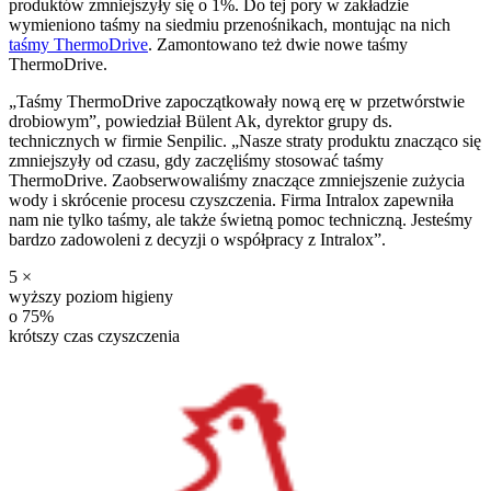
produktów zmniejszyły się o 1%. Do tej pory w zakładzie
wymieniono taśmy na siedmiu przenośnikach, montując na nich
taśmy ThermoDrive
. Zamontowano też dwie nowe taśmy
ThermoDrive.
„Taśmy ThermoDrive zapoczątkowały nową erę w przetwórstwie
drobiowym”, powiedział Bülent Ak, dyrektor grupy ds.
technicznych w firmie Senpilic. „Nasze straty produktu znacząco się
zmniejszyły od czasu, gdy zaczęliśmy stosować taśmy
ThermoDrive. Zaobserwowaliśmy znaczące zmniejszenie zużycia
wody i skrócenie procesu czyszczenia. Firma Intralox zapewniła
nam nie tylko taśmy, ale także świetną pomoc techniczną. Jesteśmy
bardzo zadowoleni z decyzji o współpracy z Intralox”.
5 ×
wyższy poziom higieny
o 75%
krótszy czas czyszczenia