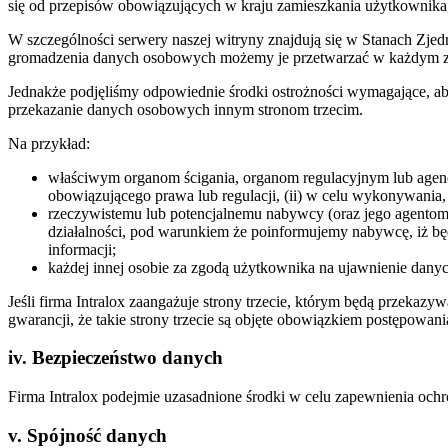
się od przepisów obowiązujących w kraju zamieszkania użytkownika
W szczególności serwery naszej witryny znajdują się w Stanach Zjedn
gromadzenia danych osobowych możemy je przetwarzać w każdym z 
Jednakże podjęliśmy odpowiednie środki ostrożności wymagające, a
przekazanie danych osobowych innym stronom trzecim.
Na przykład:
właściwym organom ścigania, organom regulacyjnym lub agenc
obowiązującego prawa lub regulacji, (ii) w celu wykonywania,
rzeczywistemu lub potencjalnemu nabywcy (oraz jego agentom
działalności, pod warunkiem że poinformujemy nabywcę, iż 
informacji;
każdej innej osobie za zgodą użytkownika na ujawnienie danyc
Jeśli firma Intralox zaangażuje strony trzecie, którym będą przeka
gwarancji, że takie strony trzecie są objęte obowiązkiem postępo
iv. Bezpieczeństwo danych
Firma Intralox podejmie uzasadnione środki w celu zapewnienia oc
v. Spójność danych