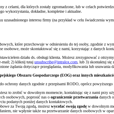
y z celami, dla których zostały zgromadzone, lub w celach potwierdzo
o wykorzystania, dokładne, kompletne i aktualne.
uzasadnionego interesu firmy (na przykład w celu świadczenia wym
obowych, które przechowuje w odniesieniu do tej osoby, zgodnie z wymo
dane osobowe, może skontaktować się z nami, korzystając z danych kon
stawicielem działu ds. obsługi klienta. Możesz zrezygnować z otrzym
mail; 2) kliknij tutaj
unsubscribe@intralox.com
, lub 3) skontaktuj się
sadnione żądania dotyczące przeglądania, modyfikowania lub usuwania
ejskiego Obszaru Gospodarczego (EOG) oraz innych mieszkańców 
wa do ochrony danych zgodnie z przepisami RODO, oprócz powyższego p
sz to zrobić w dowolnym momencie, kontaktując się z nami przy uż
ch osobowych, poprosić nas o
ograniczenie przetwarzania
danych o
życiu podanych poniżej danych kontaktowych.
sobowe za Twoją zgodą, możesz
wycofać swoją zgodę
w dowolnym mom
ofaniem, nie wpłynie także na przetwarzanie danych osobowych w opa