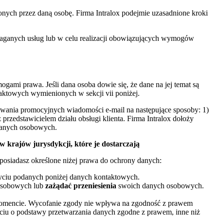
nych przez daną osobę. Firma Intralox podejmie uzasadnione kroki
aganych usług lub w celu realizacji obowiązujących wymogów
gami prawa. Jeśli dana osoba dowie się, że dane na jej temat są
taktowych wymienionych w sekcji vii poniżej.
ywania promocyjnych wiadomości e-mail na następujące sposoby: 1)
 z przedstawicielem działu obsługi klienta. Firma Intralox dołoży
 danych osobowych.
krajów jurysdykcji, które je dostarczają
osiadasz określone niżej prawa do ochrony danych:
yciu podanych poniżej danych kontaktowych.
sobowych lub
zażądać przeniesienia
swoich danych osobowych.
encie. Wycofanie zgody nie wpływa na zgodność z prawem
rciu o podstawy przetwarzania danych zgodne z prawem, inne niż