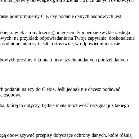
ównież mieć prawny obowiązek gromadzenia Twoich danych osobowych
sie poinformujemy Cię, czy podanie danych osobowych jest
iejkolwiek strony trzeciej), interesem tym będzie zwykle obsługa
lowych, na przykład: odpowiadanie na Twoje zapytania, doskonalenie
sadnione interesy i jeśli to stosowne, w odpowiednim czasie
bowych prosimy o kontakt przy użyciu podanych poniżej danych
 podaniu należy do Ciebie. Jeśli jednak nie chcesz podawać
ne osobowe.
, której to dotyczy, będzie miała możliwość rezygnacji z takiego
gą obowiązywać przepisy dotyczące ochrony danych, które różnią