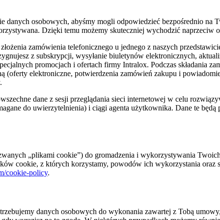
odanie danych osobowych, abyśmy mogli odpowiedzieć bezpośrednio na 
ykorzystywana. Dzięki temu możemy skuteczniej wychodzić naprzeciw 
ź złożenia zamówienia telefonicznego u jednego z naszych przedstawici
ygnujesz z subskrypcji, wysyłanie biuletynów elektronicznych, aktualiz
 specjalnych promocjach i ofertach firmy Intralox. Podczas składania za
czną (oferty elektroniczne, potwierdzenia zamówień zakupu i powiadom
.
wszechne dane z sesji przeglądania sieci internetowej w celu rozwi
magane do uwierzytelnienia) i ciągi agenta użytkownika. Dane te będ
 zwanych „plikami cookie”) do gromadzenia i wykorzystywania Twoic
lików cookie, z których korzystamy, powodów ich wykorzystania oraz 
m/cookie-policy
.
trzebujemy danych osobowych do wykonania zawartej z Tobą umowy, 