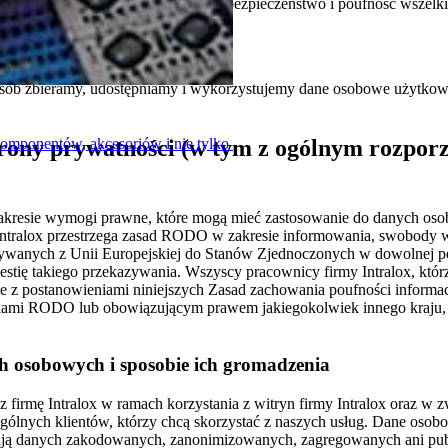
fania. Zobowiązujemy się chronić bezpieczeństwo i poufność wszelk
osób zbieramy, udostępniamy i wykorzystujemy dane osobowe użytkown
komponentów, akcesoriów i nie tylko
rony prywatności (w tym z ogólnym rozporz
 zakresie wymogi prawne, które mogą mieć zastosowanie do danych os
a Intralox przestrzega zasad RODO w zakresie informowania, swobody 
nych z Unii Europejskiej do Stanów Zjednoczonych w dowolnej postac
stię takiego przekazywania. Wszyscy pracownicy firmy Intralox, któ
e z postanowieniami niniejszych Zasad zachowania poufności informa
niami RODO lub obowiązującym prawem jakiegokolwiek innego kraju, w
ch osobowych i sposobie ich gromadzenia
firmę Intralox w ramach korzystania z witryn firmy Intralox oraz w 
ególnych klientów, którzy chcą skorzystać z naszych usług. Dane oso
ą danych zakodowanych, zanonimizowanych, zagregowanych ani public