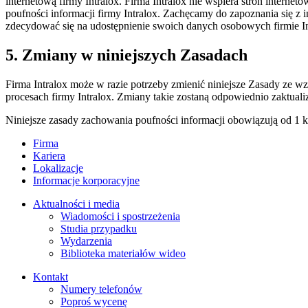
internetową firmy Intralox. Firma Intralox nie wspiera stron interne
poufności informacji firmy Intralox. Zachęcamy do zapoznania się z
zdecydować się na udostępnienie swoich danych osobowych firmie Int
5. Zmiany w niniejszych Zasadach
Firma Intralox może w razie potrzeby zmienić niniejsze Zasady ze 
procesach firmy Intralox. Zmiany takie zostaną odpowiednio zaktualiz
Niniejsze zasady zachowania poufności informacji obowiązują od 1 k
Firma
Kariera
Lokalizacje
Informacje korporacyjne
Aktualności i media
Wiadomości i spostrzeżenia
Studia przypadku
Wydarzenia
Biblioteka materiałów wideo
Kontakt
Numery telefonów
Poproś wycenę