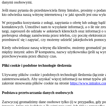
danymi osobowymi.
Jeśli masz pytania do przedstawiciela firmy Intralox, prosimy o p
kto odwiedza naszą witrynę internetową i w jaki sposób jest ona w
W przypadku korzystania z usługi, zapytania o ofertę lub usługę bąd
kontaktowych. Umożliwi nam to wysyłanie informacji, a o ile nie zrez
targi, zaproszeń do udziału w ankietach klienckich oraz informacji o
preferujesz obsługę zamówienia przez telefon, czy pocztę elektroni
przedstawić się i zapytać, czy możemy udzielić jakiejkolwiek pomocy
Kiedy odwiedzasz naszą witrynę dla klientów, możemy gromadzić po
między innymi: adres IP komputera, nazwy użytkownika (jeśli są wy
przechowywania przez dłuższy czas.
Pliki cookie i podobne technologie śledzenia
Używamy plików cookie i podobnych technologii śledzenia (łącznie
zainteresowaniach. Aby uzyskać więcej informacji na temat typów p
zakresie stosowania plików cookie na stronie
https://www.intralox.co
Podstawa przetwarzania danych osobowych
Zazwyczaj gromadzimy dane osobowe tylko (i) w przypadku, gdy po