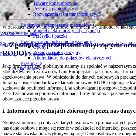
Traktujemy Twoją prywatność poważnie i nie naruszymy Twojego zau
Towary konsumpcyjne
Przemysł papierniczy
2. Zakres
Rozwiązania taśm transportujących
Logistyka i przenoszenie materiałów
W zasadach zachowania poufności informacji wyjaśniono, w jaki sp
Handel elektroniczny i dystrybucja
prywatności.
Wyszukiwarka taśm
Przesyłki i paczki
Przemysł oponiarski i motoryzacyjny
Szczegółowe informacje techniczne na temat taśm przenośnikowych, 
3. Zgodność z przepisami dotyczącymi och
Opony
RODO)
Przemysł motoryzacyjny
Produkty — informacje ogólne
Akumulatory do pojazdów elektrycznych
Przemysł
Jako firma o zasięgu globalnym staramy się spełniać w najszerszym
Przegląd branż
zlokalizowanych zarówno w Unii Europejskiej, jak i poza nią, firm
egzekwowania prawa. W odniesieniu do danych osobowych przekazywa
Intralox stosuje standardowe klauzule umowne RODO regulujące kwe
zachowania poufności informacji, są zobowiązani postępować zgodni
Zasad zachowania poufności informacji firmy Intralox a postanowie
obowiązujące przepisy prawa.
i. Informacje o rodzajach zbieranych przez nas dany
Niniejsza informacja dotyczy danych osobowych gromadzonych przez 
nas dane osobowe mogą się różnić w zależności od interakcji poszcz
nazwę stanowiska oraz wykonywaną rolę. Dane osobowe nie obejmuj