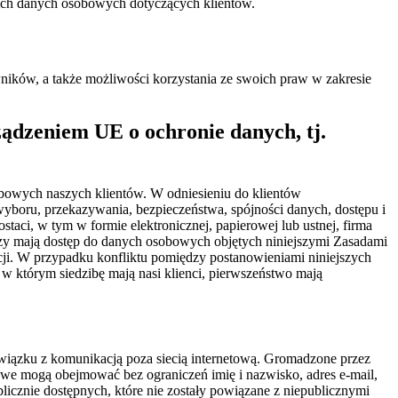
ich danych osobowych dotyczących klientów.
ików, a także możliwości korzystania ze swoich praw w zakresie
ądzeniem UE o ochronie danych, tj.
obowych naszych klientów. W odniesieniu do klientów
wyboru, przekazywania, bezpieczeństwa, spójności danych, dostępu i
i, w tym w formie elektronicznej, papierowej lub ustnej, firma
rzy mają dostęp do danych osobowych objętych niniejszymi Zasadami
cji. W przypadku konfliktu pomiędzy postanowieniami niniejszych
 którym siedzibę mają nasi klienci, pierwszeństwo mają
związku z komunikacją poza siecią internetową. Gromadzone przez
bowe mogą obejmować bez ograniczeń imię i nazwisko, adres e-mail,
znie dostępnych, które nie zostały powiązane z niepublicznymi