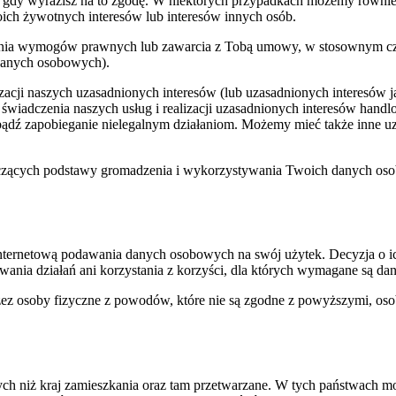
padku, gdy wyrazisz na to zgodę. W niektórych przypadkach możemy r
h żywotnych interesów lub interesów innych osób.
enia wymogów prawnych lub zawarcia z Tobą umowy, w stosownym cza
danych osobowych).
cji naszych uzasadnionych interesów (lub uzasadnionych interesów jak
 świadczenia naszych usług i realizacji uzasadnionych interesów hand
ądź zapobieganie nielegalnym działaniom. Możemy mieć także inne uza
tyczących podstawy gromadzenia i wykorzystywania Twoich danych oso
internetową podawania danych osobowych na swój użytek. Decyzja o ich
nia działań ani korzystania z korzyści, dla których wymagane są da
ez osoby fizyczne z powodów, które nie są zgodne z powyższymi, osoba
 niż kraj zamieszkania oraz tam przetwarzane. W tych państwach mo