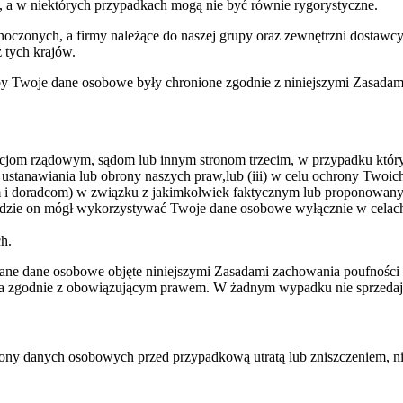
, a w niektórych przypadkach mogą nie być równie rygorystyczne.
oczonych, a firmy należące do naszej grupy oraz zewnętrzni dostawcy u
tych krajów.
by Twoje dane osobowe były chronione zgodnie z niniejszymi Zasadam
jom rządowym, sądom lub innym stronom trzecim, w przypadku któryc
 ustanawiania lub obrony naszych praw,lub (iii) w celu ochrony Twoic
 i doradcom) w związku z jakimkolwiek faktycznym lub proponowanym
będzie on mógł wykorzystywać Twoje dane osobowe wyłącznie w celac
h.
zywane dane osobowe objęte niniejszymi Zasadami zachowania poufności
wania zgodnie z obowiązującym prawem. W żadnym wypadku nie sprzeda
hrony danych osobowych przed przypadkową utratą lub zniszczeniem, 