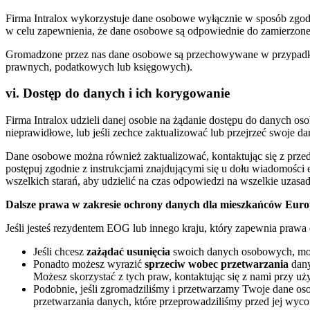
Firma Intralox wykorzystuje dane osobowe wyłącznie w sposób zgodn
w celu zapewnienia, że dane osobowe są odpowiednie do zamierzoneg
Gromadzone przez nas dane osobowe są przechowywane w przypadku 
prawnych, podatkowych lub księgowych).
vi. Dostęp do danych i ich korygowanie
Firma Intralox udzieli danej osobie na żądanie dostępu do danych os
nieprawidłowe, lub jeśli zechce zaktualizować lub przejrzeć swoje 
Dane osobowe można również zaktualizować, kontaktując się z przed
postępuj zgodnie z instrukcjami znajdującymi się u dołu wiadomości e-
wszelkich starań, aby udzielić na czas odpowiedzi na wszelkie uza
Dalsze prawa w zakresie ochrony danych dla mieszkańców Europ
Jeśli jesteś rezydentem EOG lub innego kraju, który zapewnia pra
Jeśli chcesz
zażądać usunięcia
swoich danych osobowych, może
Ponadto możesz wyrazić
sprzeciw wobec przetwarzania
dany
Możesz skorzystać z tych praw, kontaktując się z nami przy u
Podobnie, jeśli zgromadziliśmy i przetwarzamy Twoje dane o
przetwarzania danych, które przeprowadziliśmy przed jej wyc