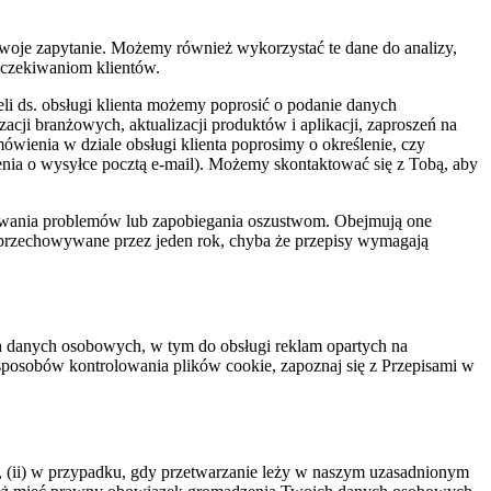
Twoje zapytanie. Możemy również wykorzystać te dane do analizy,
oczekiwaniom klientów.
eli ds. obsługi klienta możemy poprosić o podanie danych
acji branżowych, aktualizacji produktów i aplikacji, zaproszeń na
mówienia w dziale obsługi klienta poprosimy o określenie, czy
ienia o wysyłce pocztą e-mail). Możemy skontaktować się z Tobą, aby
ązywania problemów lub zapobiegania oszustwom. Obejmują one
ą przechowywane przez jeden rok, chyba że przepisy wymagają
h danych osobowych, w tym do obsługi reklam opartych na
sposobów kontrolowania plików cookie, zapoznaj się z Przepisami w
(ii) w przypadku, gdy przetwarzanie leży w naszym uzasadnionym