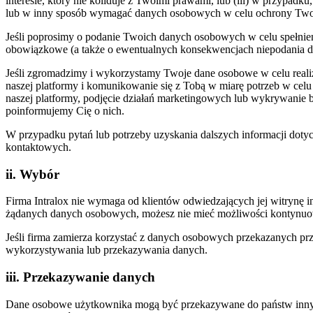
interesie, który nie koliduje z Twoimi prawami, lub (iii) w przy
lub w inny sposób wymagać danych osobowych w celu ochrony Twoic
Jeśli poprosimy o podanie Twoich danych osobowych w celu spełni
obowiązkowe (a także o ewentualnych konsekwencjach niepodania 
Jeśli zgromadzimy i wykorzystamy Twoje dane osobowe w celu realiza
naszej platformy i komunikowanie się z Tobą w miarę potrzeb w celu
naszej platformy, podjęcie działań marketingowych lub wykrywanie b
poinformujemy Cię o nich.
W przypadku pytań lub potrzeby uzyskania dalszych informacji do
kontaktowych.
ii. Wybór
Firma Intralox nie wymaga od klientów odwiedzających jej witrynę 
żądanych danych osobowych, możesz nie mieć możliwości kontynuowa
Jeśli firma zamierza korzystać z danych osobowych przekazanych prz
wykorzystywania lub przekazywania danych.
iii. Przekazywanie danych
Dane osobowe użytkownika mogą być przekazywane do państw innych