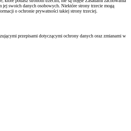
we, które podasz stronom trzecim, nie są objęte Zasadami zachowania
em jej swoich danych osobowych. Niektóre strony trzecie mogą
acji o ochronie prywatności takiej strony trzeciej.
iązującymi przepisami dotyczącymi ochrony danych oraz zmianami w