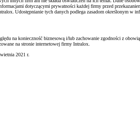
towych innych firm ani nie składa oświadczeń na ich temat. Dane osobo
 informacjami dotyczącymi prywatności każdej firmy przed przekazani
ralox. Udostępnianie tych danych podlega zasadom określonym w inform
względu na konieczność biznesową i/lub zachowanie zgodności z obow
owane na stronie internetowej firmy Intralox.
wietnia 2021 r.