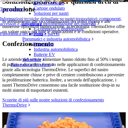
Soluzioni igieniche per qualsiasi area di
Beni di consumo
produzione
Cartone ondulato
Trova nastro
Soluzioni per nastri
Informazioni tecniche dettagliate su nastri trasportatori, componenti,
In abbinamento alle raccomandazioni dei nostri esperti e alle
Logistica e movimentazione dei materiali
accessori e altro ancora
numerose opzioni di fabbricazione, la tecnologia ThermoDrive offre
E-commerce e distribuzione
un valore unico per tutte le applicazioni e le condizioni operative.
Panoramica dei prodotti
Posta e pacchi
Pneumatici e industria automobilistica
Confezionamento
Pneumatici
Industria automobilistica
Batterie EV
Le aziende del settore alimentare hanno ridotto fino al 50% i tempi
Industriale
di pulizia e di cambio formato nelle applicazioni di confezionamento
Panoramica dei settori
grazie alla tecnologia ThermoDrive. Le superfici del nastro
completamente chiuse e prive di cerniere contribuiscono a prevenire
la proliferazione batterica. Inoltre, a seconda dell'applicazione, i
nastri ThermoDrive consentono una facile sostituzione drop-in su
molti sistemi di trasportatori esistenti.
Scoprite di più sulle nostre soluzioni di confezionamento
ThermoDrive