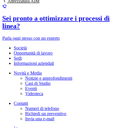
Attrezzatura AIM
Sei pronto a ottimizzare i processi di
linea?
Parla oggi stesso con un esperto
Società
Opportunità di lavoro
Sedi
Informazioni aziendali
Novità e Media
Notizie e approfondimenti
Casi di Studio
Eventi
Videoteca
Contatti
Numeri di telefono
Richiedi un preventivo
Invia una e-mail