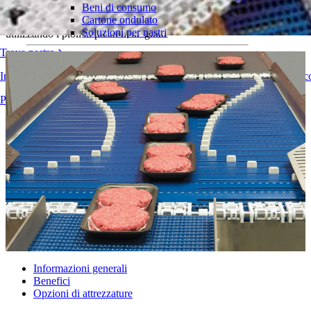
Beni di consumo
Cartone ondulato
Automazione della convergenza dei prodotti da più ingressi
Soluzioni per nastri
utilizzando i pioli al posto delle guide
Trova nastro
Logistica e movimentazione dei materiali
E-commerce e distribuzione
Informazioni tecniche dettagliate su nastri trasportatori, componenti, ac
Posta e pacchi
Pneumatici e industria automobilistica
Panoramica dei prodotti
Pneumatici
Industria automobilistica
Batterie EV
Industriale
Panoramica dei settori
Informazioni generali
Benefici
Opzioni di attrezzature