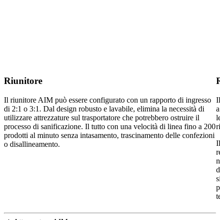
Riunitore
Il riunitore AIM può essere configurato con un rapporto di ingresso
I
di 2:1 o 3:1. Dal design robusto e lavabile, elimina la necessità di
a
utilizzare attrezzature sul trasportatore che potrebbero ostruire il
l
processo di sanificazione. Il tutto con una velocità di linea fino a 200
r
prodotti al minuto senza intasamento, trascinamento delle confezioni
I
o disallineamento.
r
n
d
s
p
t